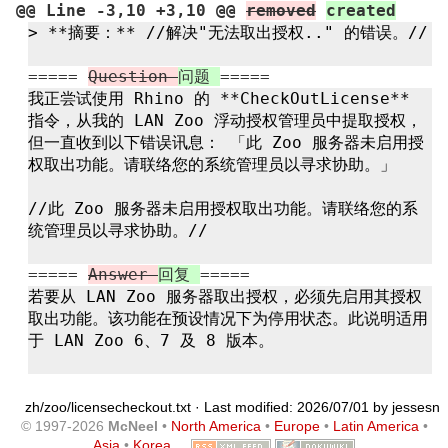
@@ Line -3,10 +3,10 @@
removed
created
> **摘要：** //
解决"
无法取出授权.."
的错误。//
=====
Question
问题
=====
我正尝试使用 Rhino 的 **CheckOutLicense**
指令，从我的 LAN Zoo 浮动授权管理员中提取授权，
但一直收到以下错误讯息： 「此 Zoo 服务器未启用授
权取出功能。请联络您的系统管理员以寻求协助。」
//此 Zoo 服务器未启用授权取出功能。请联络您的系
统管理员以寻求协助。//
=====
Answer
回复
=====
若要从 LAN Zoo 服务器取出授权，必须先启用其授权
取出功能。该功能在预设情况下为停用状态。此说明适用
于 LAN Zoo 6、7 及 8 版本。
zh/zoo/licensecheckout.txt
· Last modified: 2026/07/01 by
jessesn
© 1997-2026
McNeel
•
North America
•
Europe
•
Latin America
•
Asia
•
Korea