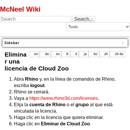
McNeel Wiki
Sidebar
Elimina
en
de
es
fr
it
ja
ko
zh
zh-tw
r una
licencia de Cloud Zoo
Abra
Rhino
y, en la línea de comandos de Rhino,
escriba
logout
.
Rhino se cerrará.
Vaya a
https://www.rhino3d.com/licenses
.
Elija la
cuenta de Rhino
o el
grupo
al que está
vinculada la licencia.
Haga clic en la licencia que quiera eliminar.
Haga clic en
Eliminar de Cloud Zoo
.