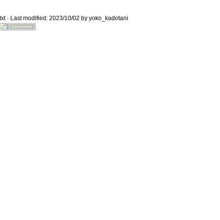
xt
· Last modified: 2023/10/02 by
yoko_kadotani
Old revisions
Show pagesource