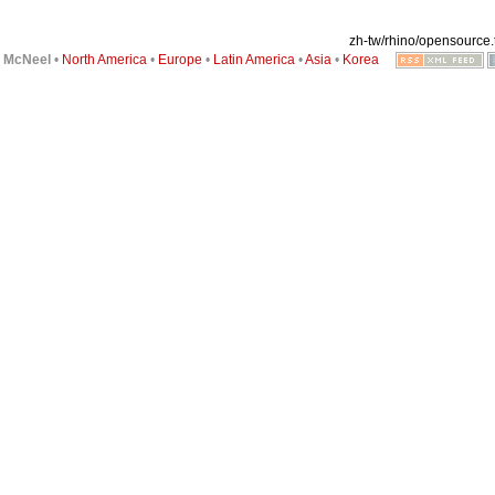
zh-tw/rhino/opensource.t
6
McNeel
•
North America
•
Europe
•
Latin America
•
Asia
•
Korea