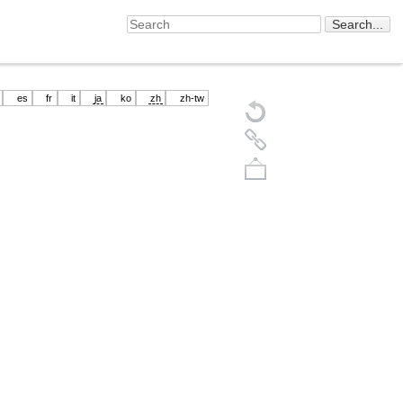
es
fr
it
ja
ko
zh
zh-tw
Back to top