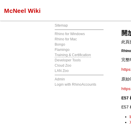
McNeel Wiki
Sitemap
開
Rhino for Windows
Rhino for Mac
此頁
Bongo
Flamingo
Rhin
Training & Certification
完整R
Developer Tools
Cloud Zoo
https
LAN Zoo
原始C
Admin
Login with RhinoAccounts
https
E57
E5