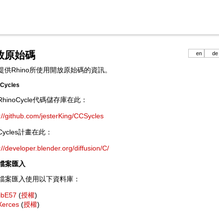
放原始碼
en
de
提供Rhino所使用開放原始碼的資訊。
oCycles
hinoCycle代碼儲存庫在此：
://github.com/jesterKing/CCSycles
ycles計畫在此：
://developer.blender.org/diffusion/C/
 檔案匯入
7 檔案匯入使用以下資料庫：
libE57
(
授權
)
Xerces
(
授權
)