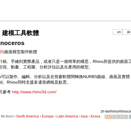
-D 建模工具軟體
en
de
inoceros
BS
曲面模型製作軟體
計稿、手繪到實際產品，或者只是一個簡單的構思，Rhino所提供的曲
彩現、動畫、工程圖、分析評估以及生產用的模型。
ino可以製作、編輯、分析以及在視窗軟體間轉換NURBS曲線、曲面及實
制。Rhino同時支援多邊形網格及點雲。
可參考
http://www.rhino3d.com/
zh-tw/rhino/rhinoce
6
McNeel
•
North America
•
Europe
•
Latin America
•
Asia
•
Korea