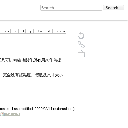
es
fr
it
ja
ko
zh
zh-tw
面工具可以精確地製作所有用來作為提
體，完全沒有複雜度、階數及尺寸大小
Back to top
ros.txt
· Last modified: 2020/08/14 (external edit)