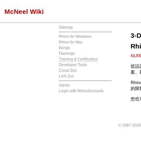
McNeel Wiki
Sitemap
3
Rhino for Windows
Rhino for Mac
Rh
Bongo
Flamingo
NUR
Training & Certification
Developer Tools
從設
Cloud Zoo
案、
LAN Zoo
Rh
Admin
的限
Login with RhinoAccounts
您也
© 1997-202