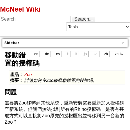
McNeel Wiki
Sidebar
移動錯
en
de
es
fr
it
ja
ko
zh
zh-tw
置的授權碼
產品：
Zoo
摘要：
討論如何在Zoo移動您錯置的授權碼。
問題
需要將Zoo移轉到其他系統，重新安裝需要重新加入授權碼
至新系統。但我們無法找到所有的Rhino授權碼，是否有甚
麼方式可以直接將Zoo原先的授權匯出並轉移到另一台新的
Zoo？