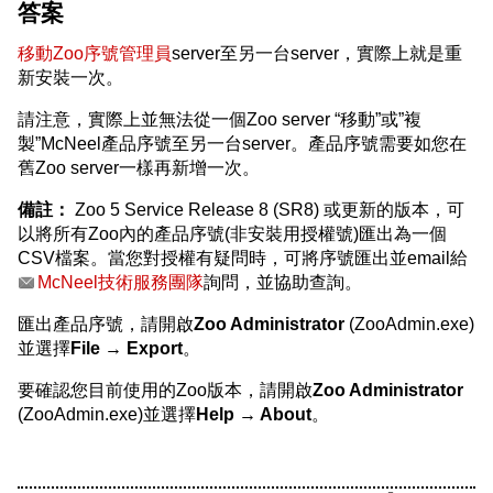
答案
移動Zoo序號管理員
server至另一台server，實際上就是重
新安裝一次。
請注意，實際上並無法從一個Zoo server “移動”或”複
製”McNeel產品序號至另一台server。產品序號需要如您在
舊Zoo server一樣再新增一次。
備註：
Zoo 5 Service Release 8 (SR8) 或更新的版本，可
以將所有Zoo內的產品序號(非安裝用授權號)匯出為一個
CSV檔案。當您對授權有疑問時，可將序號匯出並email給
McNeel技術服務團隊
詢問，並協助查詢。
匯出產品序號，請開啟
Zoo Administrator
(ZooAdmin.exe)
並選擇
File → Export
。
要確認您目前使用的Zoo版本，請開啟
Zoo Administrator
(ZooAdmin.exe)並選擇
Help → About
。