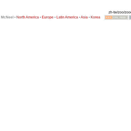
zh-tw/zoo/zooo
6
McNeel
•
North America
•
Europe
•
Latin America
•
Asia
•
Korea