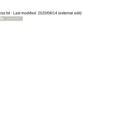
sx.txt
· Last modified: 2020/08/14 (external edit)
Old revisions
Show pagesource