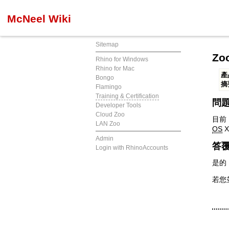
McNeel Wiki
Sitemap
Zoo
Rhino for Windows
Rhino for Mac
產
Bongo
摘
Flamingo
Training & Certification
問
Developer Tools
Cloud Zoo
目前，
LAN Zoo
OS
X
Admin
答
Login with RhinoAccounts
是的
若您