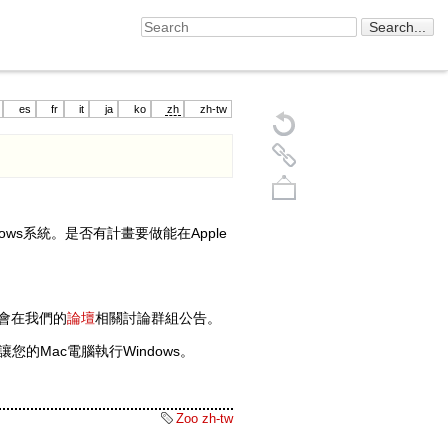
es
fr
it
ja
ko
zh
zh-tw
dows系統。是否有計畫要做能在Apple
們會在我們的
論壇
相關討論群組公告。
Back to top
讓您的Mac電腦執行Windows。
Zoo zh-tw