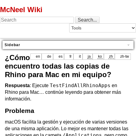
McNeel Wiki
Sidebar
¿Cómo
en
de
es
fr
it
ja
ko
zh
zh-tw
encuentro todas las copias de
Rhino para Mac en mi equipo?
TestFindAllRhinoApps
Respuesta
: Ejecute
en
Rhino para Mac… continúe leyendo para obtener más
información.
Problema
macOS facilita la gestión y ejecución de varias versiones
de una misma aplicación. Lo mejor es mantener todas las
/Applications
aplicaciones en la carpeta
, pero como