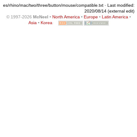
es/rhino/mac/two/three/button/mouse/compatible.txt
· Last modified:
2020/08/14 (external edit)
© 1997-2026
McNeel
•
North America
•
Europe
•
Latin America
•
Asia
•
Korea