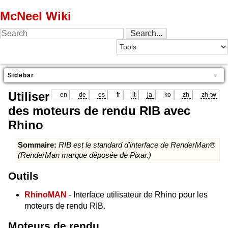
McNeel Wiki
Sidebar
Utiliser
en
de
es
fr
it
ja
ko
zh
zh-tw
des moteurs de rendu RIB avec
Rhino
Sommaire:
RIB est le standard d'interface de RenderMan®
(RenderMan marque déposée de Pixar.)
Outils
RhinoMAN
- Interface utilisateur de Rhino pour les
moteurs de rendu RIB.
Moteurs de rendu