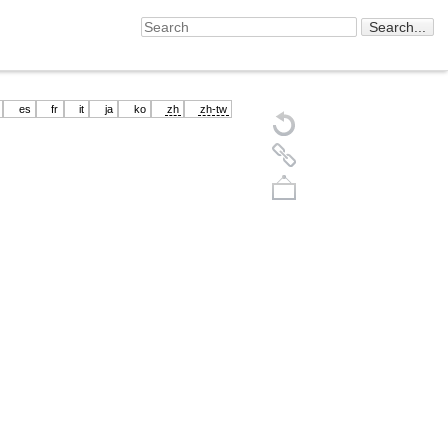
es
fr
it
ja
ko
zh
zh-tw
Back to top