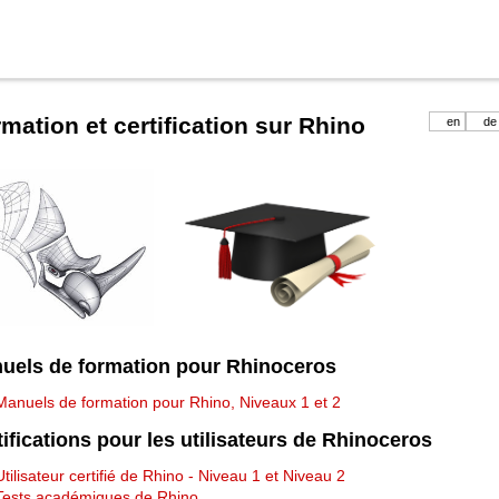
mation et certification sur Rhino
en
de
uels de formation pour Rhinoceros
Manuels de formation pour Rhino, Niveaux 1 et 2
tifications pour les utilisateurs de Rhinoceros
Utilisateur certifié de Rhino - Niveau 1 et Niveau 2
Tests académiques de Rhino