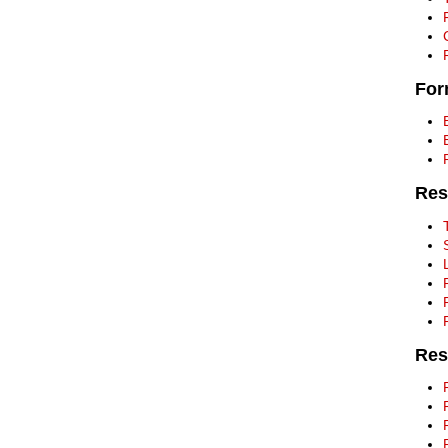
For
Res
Res