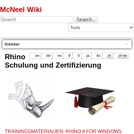
McNeel Wiki
Sidebar
Rhino
en
de
es
fr
it
ja
ko
zh
zh-tw
Schulung und Zertifizierung
TRAININGSMATERIALIEN: RHINO 8 FOR WINDOWS