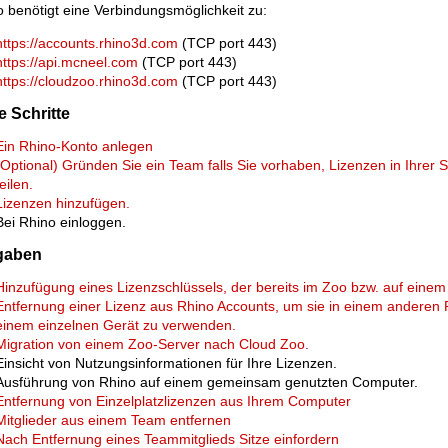
 benötigt eine Verbindungsmöglichkeit zu:
https://accounts.rhino3d.com
(TCP port 443)
https://api.mcneel.com
(TCP port 443)
https://cloudzoo.rhino3d.com
(TCP port 443)
e Schritte
Ein Rhino-Konto anlegen
(Optional) Gründen Sie ein Team falls Sie vorhaben, Lizenzen in Ihrer S
teilen.
Lizenzen hinzufügen.
Bei Rhino einloggen.
gaben
Hinzufügung eines Lizenzschlüssels, der bereits im Zoo bzw. auf einem
Entfernung einer Lizenz aus Rhino Accounts, um sie in einem anderen
einem einzelnen Gerät zu verwenden.
Migration von einem Zoo-Server nach Cloud Zoo.
Einsicht von Nutzungsinformationen für Ihre Lizenzen.
Ausführung von Rhino auf einem gemeinsam genutzten Computer.
Entfernung von Einzelplatzlizenzen aus Ihrem Computer
Mitglieder aus einem Team entfernen
Nach Entfernung eines Teammitglieds Sitze einfordern