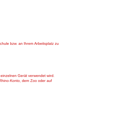
Old revisions
chule bzw. an Ihrem Arbeitsplatz zu
Show pagesource
 einzelnen Gerät verwendet wird.
 Rhino-Konto, dem Zoo oder auf