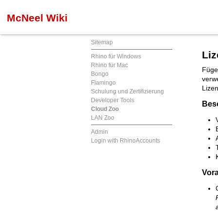
McNeel Wiki
Sitemap
Li
Rhino für Windows
Rhino für Mac
Füge
Bongo
verw
Flamingo
Lizen
Schulung und Zertifizierung
Developer Tools
Bes
Cloud Zoo
LAN Zoo
Admin
Login with RhinoAccounts
Vor