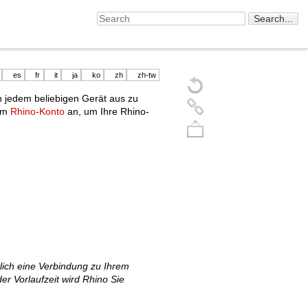
es
fr
it
ja
ko
zh
zh-tw
n jedem beliebigen Gerät aus zu
rem
Rhino-Konto
an, um Ihre Rhino-
Back to top
lich eine Verbindung zu Ihrem
er Vorlaufzeit wird Rhino Sie