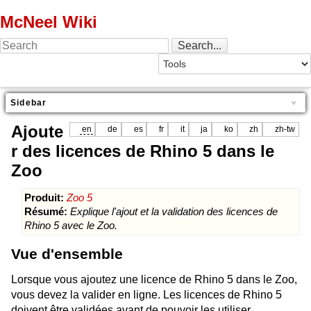
McNeel Wiki
Sidebar
Ajoute
en
de
es
fr
it
ja
ko
zh
zh-tw
r des licences de Rhino 5 dans le
Zoo
Produit:
Zoo 5
Résumé:
Explique l'ajout et la validation des licences de
Rhino 5 avec le Zoo.
Vue d'ensemble
Lorsque vous ajoutez une licence de Rhino 5 dans le Zoo,
vous devez la valider en ligne. Les licences de Rhino 5
doivent être validées avant de pouvoir les utiliser.