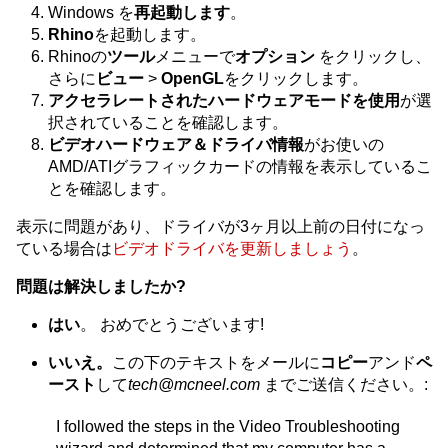
Windows を
再起動します
。
Rhino
を起動します。
Rhinoの
ツール
メニューで
オプション
をクリックし、
さらに
ビュー
>
OpenGL
をクリックします。
アクセラレートされたハードウェアモードを使用
が選
択されていることを確認します。
ビデオハードウェア＆ドライバ情報
がお使いの
AMD/ATIグラフィックカードの情報を表示しているこ
とを確認します。
表示に問題があり、ドライバが3ヶ月以上前の日付になっ
ている場合は
ビデオドライバを更新しましょう
。
問題は解決しましたか?
はい
。 おめでとうございます!
いいえ。
この下のテキストをメールに
コピー
アンド
ペ
ースト
して
tech@mcneel.com
までご送信ください。:
I followed the steps in the Video Troubleshooting