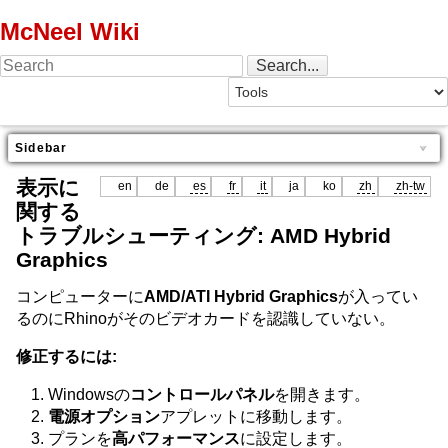
McNeel Wiki
Sidebar
表示に
en
de
es
fr
it
ja
ko
zh
zh-tw
関する
トラブルシューティング: AMD Hybrid
Graphics
コンピューターに
AMD/ATI Hybrid Graphics
が入ってい
るのにRhinoがそのビデオカードを認識していない。
修正するには:
Windowsの
コントロールパネル
を開きます。
電源オプション
アプレットに移動します。
プランを
高パフォーマンス
に設定します。