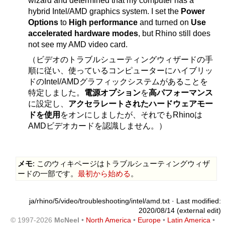
wizard and determined that my computer has a
hybrid Intel/AMD graphics system. I set the
Power
Options
to
High performance
and turned on
Use
accelerated hardware modes
, but Rhino still does
not see my AMD video card.
（ビデオのトラブルシューティングウィザードの手
順に従い、使っているコンピューターにハイブリッ
ドのIntel/AMDグラフィックシステムがあることを
特定しました。
電源オプション
を
高パフォーマンス
に設定し、
アクセラレートされたハードウェアモー
ドを使用
をオンにしましたが、それでもRhinoは
AMDビデオカードを認識しません。）
メモ
: このウィキページはトラブルシューティングウィザ
ードの一部です。
最初から始める
。
ja/rhino/5/video/troubleshooting/intel/amd.txt
· Last modified:
2020/08/14 (external edit)
© 1997-2026
McNeel
•
North America
•
Europe
•
Latin America
•