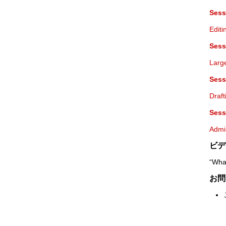
Sess
Editi
Sess
Large
Sess
Draft
Sess
Admin
ビデ
“Wha
お問