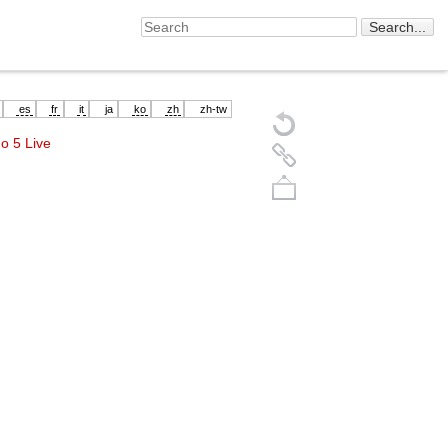
es
fr
it
ja
ko
zh
zh-tw
o 5 Live
Back to top