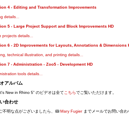
ion 4 - Editing and Transformation Improvements
ng details...
ion 5 - Large Project Support and Block Improvements HD
 projects details...
ion 6 - 2D Improvements for Layouts, Annotations & Dimensions
ing, technical illustration, and printing details...
ion 7 - Administration - Zoo5 - Development HD
istration tools details...
オアルバム
t's New in Rhino 5” のビデオは全て
こちら
でご覧いただけます。
い合わせ
ご不明な点がございましたら、
Mary Fugier
までメールでお問い合わ