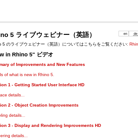
hino 5 ライブウェビナー（英語）
en
de
ino 5 のライブウェビナー（英語）についてはこちらをご覧ください:
Rhin
w in Rhino 5" ビデオ
ary of Improvements and New Features
ls of what is new in Rhino 5.
ion 1 - Getting Started User Interface HD
face details...
ion 2 - Object Creation Improvements
ing details...
ion 3 - Display and Rendering Improvements HD
ring details...