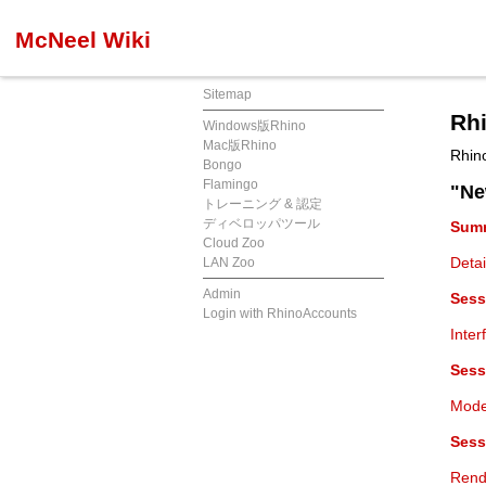
McNeel Wiki
Sitemap
R
Windows版Rhino
Mac版Rhino
Rh
Bongo
Flamingo
"Ne
トレーニング & 認定
ディベロッパツール
Summ
Cloud Zoo
Detai
LAN Zoo
Admin
Sess
Login with RhinoAccounts
Inter
Sess
Model
Sess
Rende