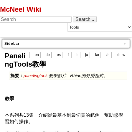
McNeel Wiki
Sidebar
Paneli
en
de
es
fr
it
ja
ko
zh
zh-tw
ngTools教學
摘要：
panelingtools
教學影片 - Rhino的外掛程式。
教學
本系列共13集，介紹從最基本到最切實的範例，幫助您學
習如何操作。