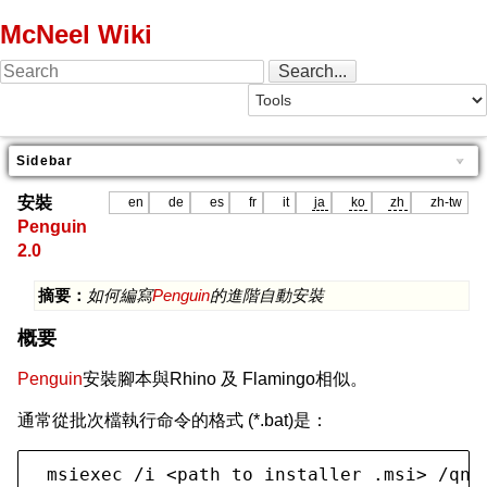
McNeel Wiki
Sidebar
安裝
en
de
es
fr
it
ja
ko
zh
zh-tw
Penguin
2.0
摘要：
如何編寫
Penguin
的進階自動安裝
概要
Penguin
安裝腳本與Rhino 及 Flamingo相似。
通常從批次檔執行命令的格式 (*.bat)是：
 msiexec /i <path to installer .msi> /qn 