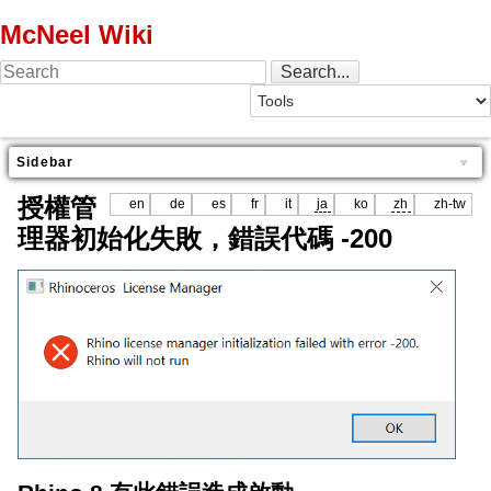
McNeel Wiki
Sidebar
授權管
en
de
es
fr
it
ja
ko
zh
zh-tw
理器初始化失敗，錯誤代碼 -200