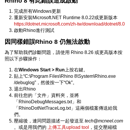
Rhino 8 有此錯誤造成啟動
完成所有Windows更新
重新安裝Microsoft.NET Runtime 8.0.22或更新版本
https://dotnet.microsoft.com/zh-tw/download/dotnet/8.0
啟動Rhino進行測試
因同樣錯誤Rhino 8 仍無法啟動
為了幫助我們診斷問題，請使用 Rhino 8.26 或更高版本按
照以下步驟操作：
在
Windows Start > Run
上按右鍵。
貼上“C:\Program Files\Rhino 8\System\Rhino.exe
/debuglog”，然後按一下“Ok”。
退出Rhino
前往您的「文件」資料夾，並將
「RhinoDebugMessages.txt」和
「RhinoDotNetTraceLog.txt」這兩個檔案傳送給我
們。
壓縮後，連同問題描述一起發送至
tech@mcneel.com
。或是用我們的
上傳工具upload tool
，提交壓縮檔