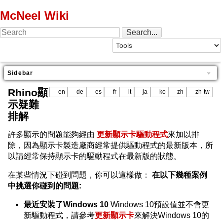
McNeel Wiki
Sidebar
Rhino顯
en
de
es
fr
it
ja
ko
zh
zh-tw
示疑難
排解
許多顯示的問題能夠經由
更新顯示卡驅動程式
來加以排
除，因為顯示卡製造廠商經常提供驅動程式的最新版本，所
以請經常保持顯示卡的驅動程式在最新版的狀態。
在某些情況下碰到問題，你可以這樣做：
在以下幾種案例
中挑選你碰到的問題:
最近安裝了Windows 10
Windows 10預設值並不會更
新驅動程式，請參考
更新顯示卡
來解決Windows 10的