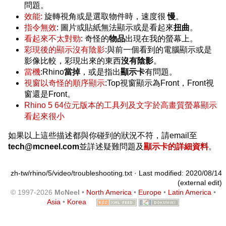
問題。
效能:
旋轉視角或是選取物件時，速度很
慢
。
指令無效
: 圖片或貼紙無法顯示或是看起來
扭曲
。
看起來不太對勁
: 奇怪的
物品
出現在我的螢幕上。
彩現後的顯示沒有陰影
:與前一個看到的電腦顯示或是
影像比較，彩現出來的東西
沒有陰影
。
當機
:Rhino
當掉
，或是指出
顯示卡
有問題。
視窗以奇怪的順序顯示
:Top視窗顯示為Front，Front視
窗還是Front。
Rhino 5 64位元版本的工具列及文字於高畫質螢幕顯示
看起來很小
如果以上這些描述都與你碰到的狀況不符，請email至
tech@mcneel.com
並詳述疑難問題及
顯示卡的詳細資料
。
zh-tw/rhino/5/video/troubleshooting.txt
· Last modified: 2020/08/14
(external edit)
© 1997-2026
McNeel
•
North America
•
Europe
•
Latin America
•
Asia
•
Korea