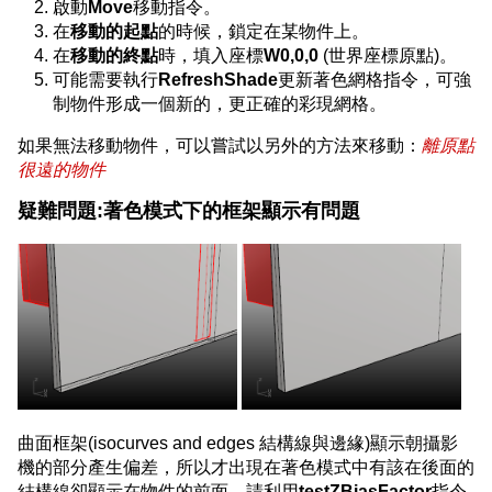
啟動
Move
移動指令。
在
移動的起點
的時候，鎖定在某物件上。
在
移動的終點
時，填入座標
W0,0,0
(世界座標原點)。
可能需要執行
RefreshShade
更新著色網格指令，可強
制物件形成一個新的，更正確的彩現網格。
如果無法移動物件，可以嘗試以另外的方法來移動：
離原點
很遠的物件
疑難問題:著色模式下的框架顯示有問題
曲面框架(isocurves and edges 結構線與邊緣)顯示朝攝影
機的部分產生偏差，所以才出現在著色模式中有該在後面的
結構線卻顯示在物件的前面，請利用
testZBiasFactor
指令