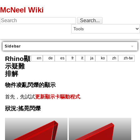
McNeel Wiki
Sidebar
Rhino顯
en
de
es
fr
it
ja
ko
zh
zh-tw
示疑難
排解
物件凌亂閃爍的顯示
首先，先試試
更新顯示卡驅動程式
.
狀況:搖晃閃爍