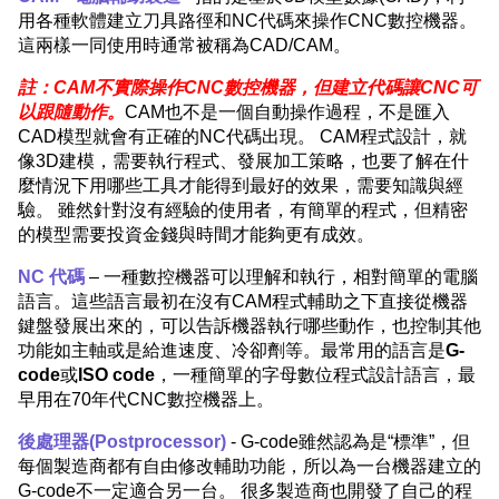
用各種軟體建立刀具路徑和NC代碼來操作CNC數控機器。
這兩樣一同使用時通常被稱為CAD/CAM。
註：CAM不實際操作CNC數控機器，但建立代碼讓CNC可
以跟隨動作。
CAM也不是一個自動操作過程，不是匯入
CAD模型就會有正確的NC代碼出現。 CAM程式設計，就
像3D建模，需要執行程式、發展加工策略，也要了解在什
麼情況下用哪些工具才能得到最好的效果，需要知識與經
驗。 雖然針對沒有經驗的使用者，有簡單的程式，但精密
的模型需要投資金錢與時間才能夠更有成效。
NC 代碼
– 一種數控機器可以理解和執行，相對簡單的電腦
語言。這些語言最初在沒有CAM程式輔助之下直接從機器
鍵盤發展出來的，可以告訴機器執行哪些動作，也控制其他
功能如主軸或是給進速度、冷卻劑等。最常用的語言是
G-
code
或
ISO code
，一種簡單的字母數位程式設計語言，最
早用在70年代CNC數控機器上。
後處理器(Postprocessor)
- G-code雖然認為是“標準”，但
每個製造商都有自由修改輔助功能，所以為一台機器建立的
G-code不一定適合另一台。 很多製造商也開發了自己的程