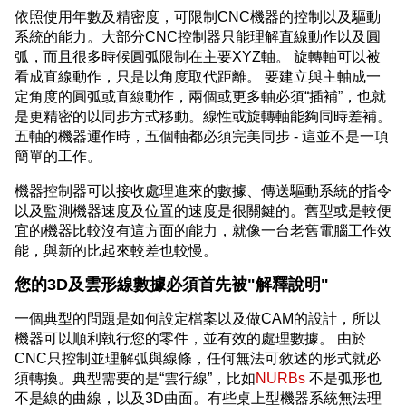
依照使用年數及精密度，可限制CNC機器的控制以及驅動
系統的能力。大部分CNC控制器只能理解直線動作以及圓
弧，而且很多時候圓弧限制在主要XYZ軸。 旋轉軸可以被
看成直線動作，只是以角度取代距離。 要建立與主軸成一
定角度的圓弧或直線動作，兩個或更多軸必須“插補”，也就
是更精密的以同步方式移動。線性或旋轉軸能夠同時差補。
五軸的機器運作時，五個軸都必須完美同步 - 這並不是一項
簡單的工作。
機器控制器可以接收處理進來的數據、傳送驅動系統的指令
以及監測機器速度及位置的速度是很關鍵的。舊型或是較便
宜的機器比較沒有這方面的能力，就像一台老舊電腦工作效
能，與新的比起來較差也較慢。
您的3D及雲形線數據必須首先被"解釋說明"
一個典型的問題是如何設定檔案以及做CAM的設計，所以
機器可以順利執行您的零件，並有效的處理數據。 由於
CNC只控制並理解弧與線條，任何無法可敘述的形式就必
須轉換。典型需要的是“雲行線”，比如
NURBs
不是弧形也
不是線的曲線，以及3D曲面。有些桌上型機器系統無法理