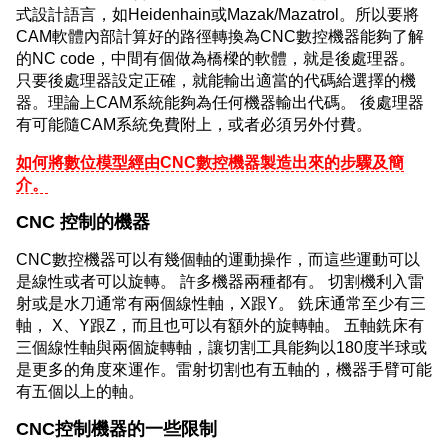
式設計語言，如Heidenhain或Mazak/Mazatrol。所以要將
CAM軟體內部計算好的路徑轉換為CNC數控機器能夠了解
的NC code，中間有個做為橋樑的軟體，就是後處理器。
只要後處理器設定正確，就能輸出適當的代碼給選擇的機
器。理論上CAM系統能夠為任何機器輸出代碼。 後處理器
有可能隨CAM系統免費附上，或者必須另外付費。
如何將數位模型經由CNC數控機器製造出來的步驟及簡
介。
CNC 控制的機器
CNC數控機器可以有幾個軸的運動操作，而這些運動可以
是線性或者可以旋轉。 許多機器兩種都有。 切割機利入雷
射或是水刀通常有兩個線性軸，X跟Y。 銑床通常至少有三
軸， X、Y跟Z，而且也可以有額外的旋轉軸。 五軸銑床有
三個線性軸與兩個旋轉軸，讓切割工具能夠以180度半球或
是更多的角度來運作。雷射切割也有五軸的，機器手臂可能
有五個以上的軸。
CNC控制機器的一些限制