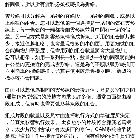
解圓弧，所以所有資料必須被轉換為折線。
雲形線可以分解為一系列的直線段、一系列的圓弧，或是以
上兩種的組合。您可以想像第一個選擇是一系列的弦在雲形
線上，每一條弦的一端都接觸雲形線並且中間有一定的偏
差。另一個方式是將雲形線轉換成折線。所用的組合斷片越
少，接近值越粗略，也會呈現較多的小的面。用更細微的組
合能夠增加平整度，但需用到的組合數量將會大量增加。
您可以想像，如用一系列長一點，數量少一點的圓弧將能夠
在公差內更接近的完成雲形線。這是為何寧願以弧形轉換而
不用簡單的摺線轉換，尤其在使用較老舊機器時。 新型的
機器較不會問題。
曲面可以想像為相同的雲形線的最接近值，只是與空間之間
(通常稱為“跨距”)的跨越方向乘以許多倍。通常曲面都由線
段組成，但有時也需要弧形與線段的組合。
組成片段的數量以及尺寸由選擇執行方式的準確度所決定
，並直接影響執行效果。 太多短小的片段將會癱瘓老舊機
器，太少片段則會做出有太多面的零件。CAM系統通常就
是處理這類工作中接近值的部分，一個有經驗的操作員知道