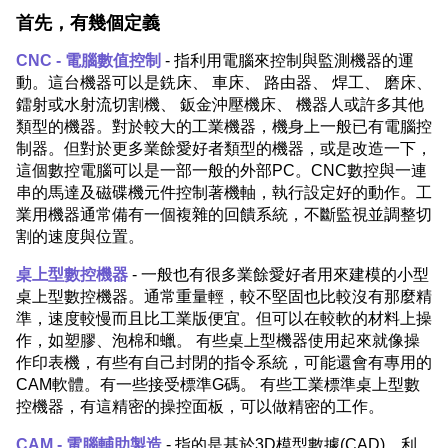
首先，有幾個定義
CNC - 電腦數值控制
- 指利用電腦來控制與監測機器的運
動。這台機器可以是銑床、 車床、 路由器、 焊工、 磨床、
鐳射或水射流切割機、 鈑金沖壓機床、 機器人或許多其他
類型的機器。對於較大的工業機器，機身上一般已有電腦控
制器。但對於更多業餘愛好者類型的機器，或是改造一下，
這個數控電腦可以是一部一般的外部PC。CNC數控與一連
串的馬達及磁碟機元件控制著機軸，執行設定好的動作。工
業用機器通常備有一個複雜的回饋系統，不斷監視並調整切
割的速度與位置。
桌上型數控機器
- 一般也有很多業餘愛好者用來建模的小型
桌上型數控機器。通常重量輕，較不堅固也比較沒有那麼精
準，速度較慢而且比工業版便宜。但可以在較軟的材料上操
作，如塑膠、泡棉和蠟。 有些桌上型機器使用起來就像操
作印表機，有些有自己封閉的指令系統，可能還會有專用的
CAM軟體。有一些接受標準G碼。 有些工業標準桌上型數
控機器，有這精密的操控面板，可以做精密的工作。
CAM - 電腦輔助製造
- 指的是基於3D模型數據(CAD)，利