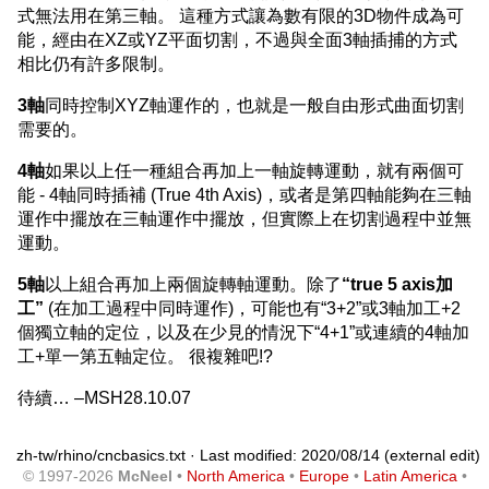
式無法用在第三軸。 這種方式讓為數有限的3D物件成為可
能，經由在XZ或YZ平面切割，不過與全面3軸插捕的方式
相比仍有許多限制。
3軸
同時控制XYZ軸運作的，也就是一般自由形式曲面切割
需要的。
4軸
如果以上任一種組合再加上一軸旋轉運動，就有兩個可
能 - 4軸同時插補 (True 4th Axis)，或者是第四軸能夠在三軸
運作中擺放在三軸運作中擺放，但實際上在切割過程中並無
運動。
5軸
以上組合再加上兩個旋轉軸運動。除了
“true 5 axis加
工”
(在加工過程中同時運作)，可能也有“3+2”或3軸加工+2
個獨立軸的定位，以及在少見的情況下“4+1”或連續的4軸加
工+單一第五軸定位。 很複雜吧!?
待續… –MSH28.10.07
zh-tw/rhino/cncbasics.txt
· Last modified: 2020/08/14 (external edit)
© 1997-2026
McNeel
•
North America
•
Europe
•
Latin America
•