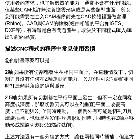
使用者的需求，也了解機器的能力，通常不會有什麼問題。
但某些CAM也許無法負擔雲形線或是某些類型曲面，所以
您可能需要在進入CAM程序前先在CAD軟體裡面做處理
(Rhino)。CAD與CAM的轉換(經由相通的平台如IGES、
DXF等)，有時還是會有問題產生，取決於不同程式匯入/匯
出功能的品質。
描述CNC程式的程序中常見使用習慣
您的計畫專案可以是：
2軸
如果所有切割都發生在相同平面上。在這種情況下，切
割刀具沒有任何在Z軸運動的能力。 X與Y軸可以“插補”並同
時打造傾斜角度的線與弧形。
2.5軸
如果所有切割都在平行平面上發生，但不一定在同樣
高度或深度，那麼切割刀具可以在Z(垂直)平面上改變高
度，但不能與X、Y同時運動。 一個例外有可能是切割刀具
螺旋插補，也就是在XY軸座圓形動作時，同時也在Z軸座移
動形成螺旋切割(比如螺紋銑削)。
上述方法還有一個分組的方式，讓任兩軸同時插補，但這方