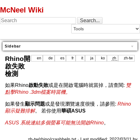
McNeel Wiki
Sidebar
Rhino開
en
de
es
fr
it
ja
ko
zh
zh-tw
啟失敗
檢測
如果Rhino
啟動失敗
或是在開啟電腦時就當掉，請查閱:
雙
點擊Rhino .3dm檔案時當機。
如果發生
顯示問題
或是發現瀏覽速度很慢，請參照:
Rhino
顯示疑難排解
。 若你使用
華碩ASUS
ASUS 系統連結多個螢幕可能無法開啟Rhino
。
zh-tw/rhino/crashhelp.txt
· Last modified: 2022/03/11 by