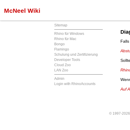
McNeel Wiki
Sitemap
Dia
Rhino für Windows
Rhino für Mac
Fall
Bongo
Flamingo
Abst
Schulung und Zertifizierung
Developer Tools
Soll
Cloud Zoo
Rhin
LAN Zoo
Admin
Wenn
Login with RhinoAccounts
Auf 
© 1997-202