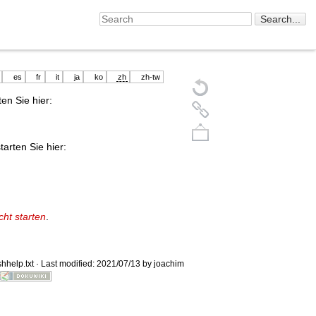
es
fr
it
ja
ko
zh
zh-tw
en Sie hier:
arten Sie hier:
ht starten
.
Back to top
shhelp.txt
· Last modified: 2021/07/13 by
joachim