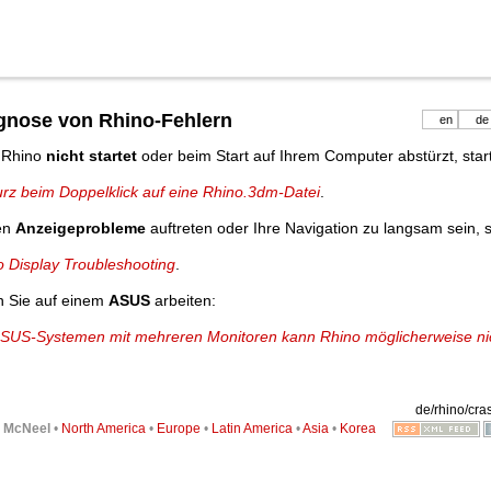
gnose von Rhino-Fehlern
en
de
s Rhino
nicht startet
oder beim Start auf Ihrem Computer abstürzt, start
urz beim Doppelklick auf eine Rhino.3dm-Datei
.
ten
Anzeigeprobleme
auftreten oder Ihre Navigation zu langsam sein, st
o Display Troubleshooting
.
 Sie auf einem
ASUS
arbeiten:
ASUS-Systemen mit mehreren Monitoren kann Rhino möglicherweise nic
de/rhino/cra
6
McNeel
•
North America
•
Europe
•
Latin America
•
Asia
•
Korea