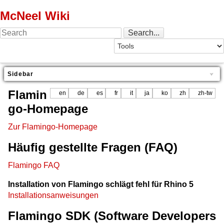
McNeel Wiki
Sidebar
Flamin
en
de
es
fr
it
ja
ko
zh
zh-tw
go-Homepage
Zur Flamingo-Homepage
Häufig gestellte Fragen (FAQ)
Flamingo FAQ
Installation von Flamingo schlägt fehl für Rhino 5
Installationsanweisungen
Flamingo SDK (Software Developers