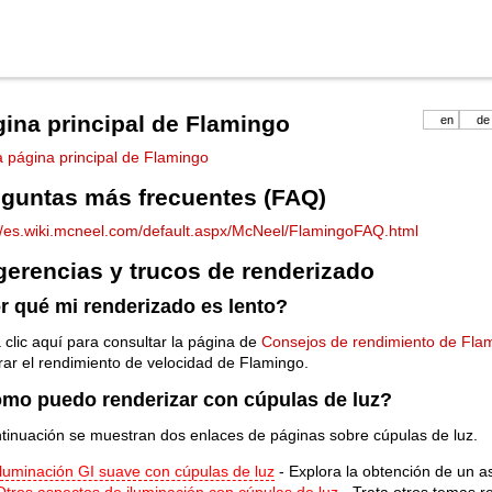
ina principal de Flamingo
en
de
la página principal de Flamingo
guntas más frecuentes (FAQ)
://es.wiki.mcneel.com/default.aspx/McNeel/FlamingoFAQ.html
erencias y trucos de renderizado
r qué mi renderizado es lento?
clic aquí para consultar la página de
Consejos de rendimiento de Fla
ar el rendimiento de velocidad de Flamingo.
mo puedo renderizar con cúpulas de luz?
tinuación se muestran dos enlaces de páginas sobre cúpulas de luz.
Iluminación GI suave con cúpulas de luz
- Explora la obtención de un a
Otros aspectos de iluminación con cúpulas de luz
- Trata otros temas r