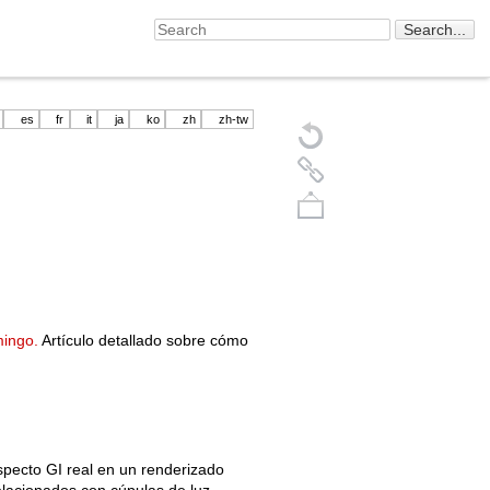
es
fr
it
ja
ko
zh
zh-tw
mingo.
Artículo detallado sobre cómo
Back to top
specto GI real en un renderizado
elacionados con cúpulas de luz