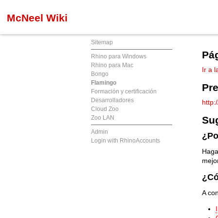
McNeel Wiki
Sitemap
Pág
Rhino para Windows
Rhino para Mac
Ir a 
Bongo
Flamingo
Pre
Formación y certificación
Desarrolladores
http
Cloud Zoo
Zoo LAN
Sug
Admin
¿Po
Login with RhinoAccounts
Haga 
mejor
¿Có
A con