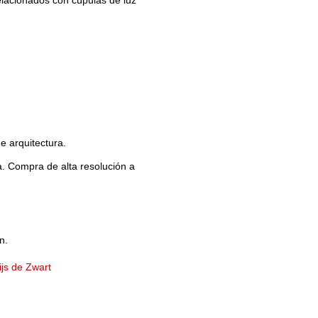
Old revisions
 arquitectura.
a. Compra de alta resolución a
Show pagesource
n.
js de Zwart