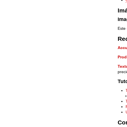
Im
Ima
Este 
Rec
Accu
Prod
Text
preci
Tut
Co