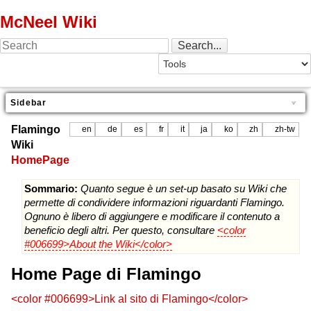
McNeel Wiki
Sidebar
Flamingo
en
de
es
fr
it
ja
ko
zh
zh-tw
Wiki
HomePage
Sommario:
Quanto segue è un set-up basato su Wiki che
permette di condividere informazioni riguardanti Flamingo.
Ognuno è libero di aggiungere e modificare il contenuto a
beneficio degli altri. Per questo, consultare
<color
#006699>About the Wiki</color>
Home Page di Flamingo
<color #006699>Link al sito di Flamingo</color>