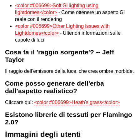
<color #006699>Soft GI lighting using
lightdomes</color>
- Come ottenere un aspetto GI
reale con il rendering
<color #006699>Other Lighting Issues with
Lightdomes</color>
- Ulteriori informazioni sulle
cupole di luci
Cosa fa il 'raggio sorgente'? -- Jeff
Taylor
Il raggio dell'emissore della luce, che crea ombre morbide.
Come posso generare dell'erba
dall'aspetto realistico?
Cliccare qui:
<color #006699>Heath's grass</color>
Esistono librerie di tessuti per Flamingo
2.0?
Immagini degli utenti