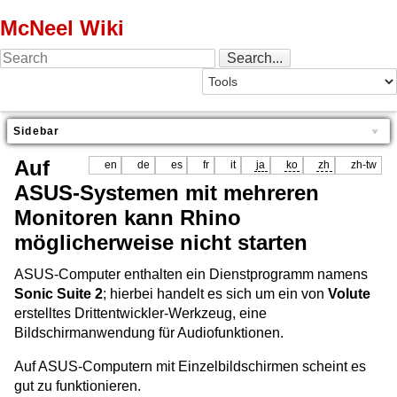
McNeel Wiki
Sidebar
Auf
en
de
es
fr
it
ja
ko
zh
zh-tw
ASUS-Systemen mit mehreren
Monitoren kann Rhino
möglicherweise nicht starten
ASUS-Computer enthalten ein Dienstprogramm namens
Sonic Suite 2
; hierbei handelt es sich um ein von
Volute
erstelltes Drittentwickler-Werkzeug, eine
Bildschirmanwendung für Audiofunktionen.
Auf ASUS-Computern mit Einzelbildschirmen scheint es
gut zu funktionieren.