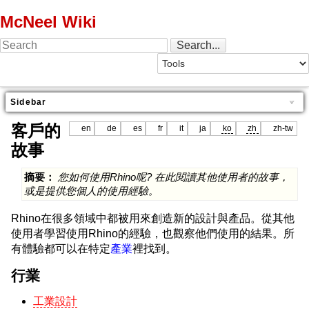
McNeel Wiki
Sidebar
客戶的
en
de
es
fr
it
ja
ko
zh
zh-tw
故事
摘要：
您如何使用Rhino呢? 在此閱讀其他使用者的故事，
或是提供您個人的使用經驗。
Rhino在很多領域中都被用來創造新的設計與產品。從其他
使用者學習使用Rhino的經驗，也觀察他們使用的結果。所
有體驗都可以在特定
產業
裡找到。
行業
工業設計