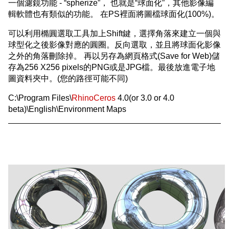
一個濾鏡功能 - “spherize”， 也就是“球面化”，其他影像編
輯軟體也有類似的功能。 在PS裡面將圖檔球面化(100%)。
可以利用橢圓選取工具加上Shift鍵，選擇角落來建立一個與
球型化之後影像對應的圓圈。反向選取，並且將球面化影像
之外的角落刪除掉。 再以另存為網頁格式(Save for Web)儲
存為256 X256 pixels的PNG或是JPG檔。最後放進電子地
圖資料夾中。(您的路徑可能不同)
C:\Program Files\
RhinoCeros
4.0(or 3.0 or 4.0
beta)\English\Environment Maps