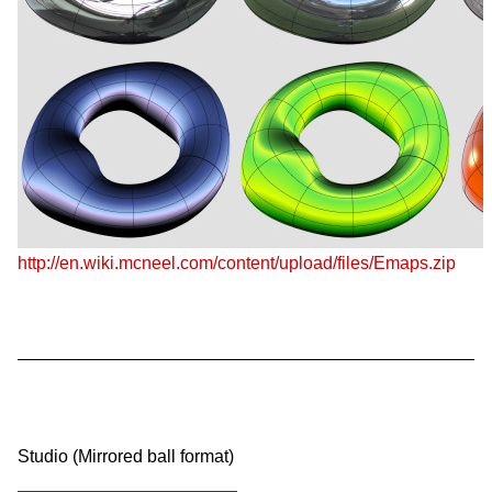
http://en.wiki.mcneel.com/content/upload/files/Emaps.zip
Studio (Mirrored ball format)