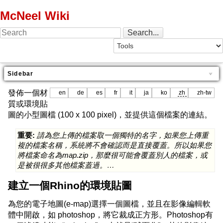
McNeel Wiki
Sidebar
發佈一個材
en
de
es
fr
it
ja
ko
zh
zh-tw
質或環境貼
圖的小型圖檔 (100 x 100 pixel)，並提供這個檔案的連結。
重要:
請為您上傳的檔案取一個獨特的名字，如果您上傳重
複的檔案名稱，系統將不會確認而是直接覆蓋。所以如果您
將檔案命名為map.zip，那麼很可能會覆蓋別人的檔案，或
是被很很多其他檔案蓋過。…
建立一個Rhino的環境貼圖
為您的電子地圖(e-map)選擇一個圖檔，並且在影像編輯軟
體中開啟，如 photoshop，將它裁成正方形。Photoshop有