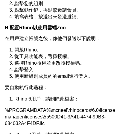
點擊您的組別
點擊動作鍵，再點擊邀請會員。
填寫表格，按送出來發送邀請。
H 配置Rhino以使用雲端Zoo
在用戶建立帳號之後，像他們發送以下說明：
開啟Rhino。
從工具功能表，選擇授權。
選擇Rhino授權並更改授授權碼。
點擊登入
使用新組別成員的的email進行登入。
要自動執行此過程：
Rhino 6用戶，請刪除此檔案：
%PROGRAMDATA%\mcneel\rhinoceros\6.0\license
manager\licenses\55500D41-3A41-4474-99B3-
684032A4F4DF.lic