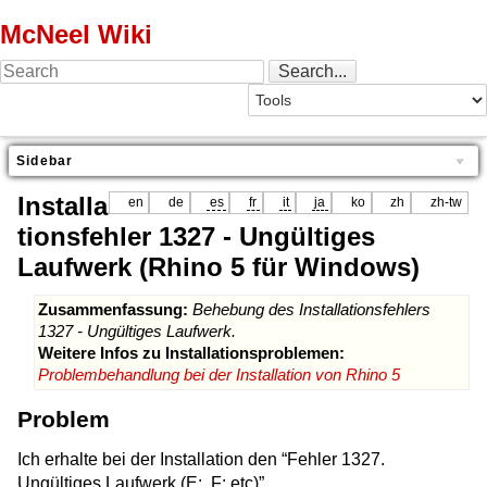
McNeel Wiki
Sidebar
Installa
en
de
es
fr
it
ja
ko
zh
zh-tw
tionsfehler 1327 - Ungültiges
Laufwerk (Rhino 5 für Windows)
Zusammenfassung:
Behebung des Installationsfehlers
1327 - Ungültiges Laufwerk.
Weitere Infos zu Installationsproblemen:
Problembehandlung bei der Installation von Rhino 5
Problem
Ich erhalte bei der Installation den “Fehler 1327.
Ungültiges Laufwerk (E:, F: etc)”.