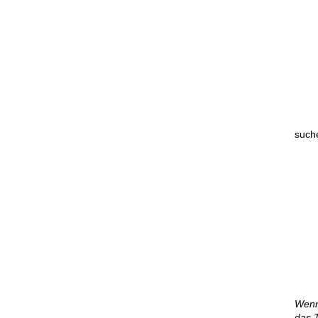
such
Wenn 
das T