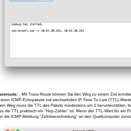
aceroute:
- Mit Trace Route können Sie den Weg zu einem Ziel ermittel
ramm ICMP-Echopakete mit wechselnden IP Time-To-Live (TTL)-Werten
dem Weg muss die TTL des Pakets mindestens um 1 herunterzählen, bevo
s die TTL praktisch ein “Hop-Zähler” ist. Wenn der TTL-Wert für ein P
er die ICMP-Meldung “Zeitüberschreitung” an den Quellcomputer zurüc