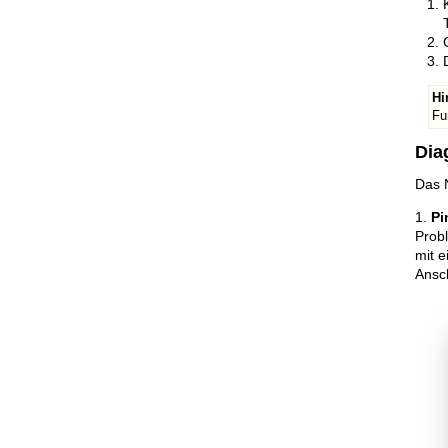
Hi
Fu
Dia
Das 
1.
Pi
Probl
mit 
Ansc