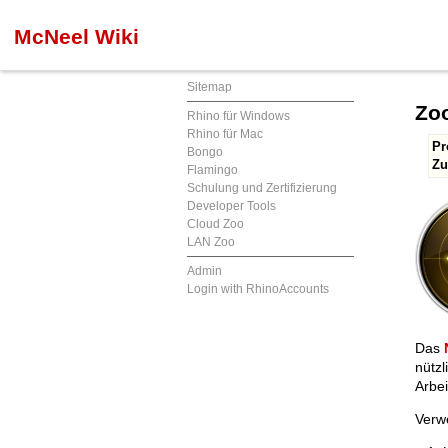
McNeel Wiki
Sitemap
Zoo
Rhino für Windows
Rhino für Mac
Pr
Bongo
Zu
Flamingo
Schulung und Zertifizierung
Developer Tools
Cloud Zoo
LAN Zoo
Admin
Login with RhinoAccounts
Das
nütz
Arbe
Verw