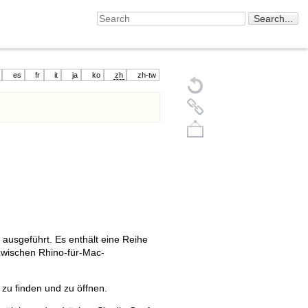
es
fr
it
ja
ko
zh
zh-tw
z ausgeführt. Es enthält eine Reihe
Back to top
zwischen Rhino-für-Mac-
u finden und zu öffnen.