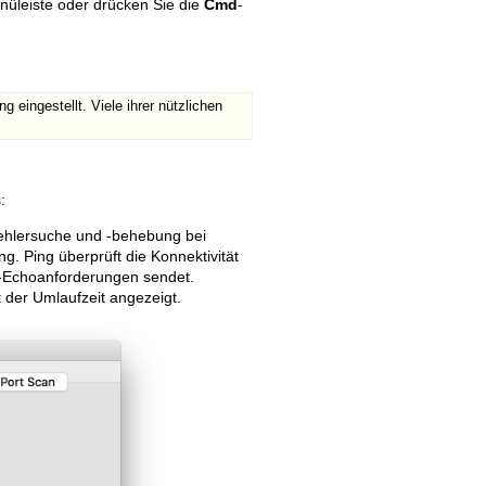
nüleiste oder drücken Sie die
Cmd
-
eingestellt. Viele ihrer nützlichen
Old revisions
:
Fehlersuche und -behebung bei
g. Ping überprüft die Konnektivität
-Echoanforderungen sendet.
der Umlaufzeit angezeigt.
Show pagesource