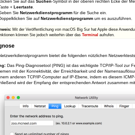
Klicken Sie auf das
Suchen
-Symbol in der oberen rechten Ecke der Me
Taste +
Leertaste
.
Geben Sie
Netzwerkdienstprogramm
für die Suche ein.
Doppelklicken Sie auf
Netzwerkdienstprogramm
um es auszuführen.
nweis:
Mit der Veröffentlichung von macOS Big Sur hat Apple diese Anwendung 
nktionen können Sie jedoch weiterhin über das
Terminal
aufrufen.
gnose
Netzwerkdienstprogramm bietet die folgenden nützlichen Netzwerktests
ng:
Das Ping-Diagnosetool (PING) ist das wichtigste TCP/IP-Tool zur 
emen mit der Konnektivität, der Erreichbarkeit und der Namensauflösun
einem anderen TCP/IP-Computer auf IP-Ebene, indem es diesem ICMP
hließend wird der Empfang der entsprechenden Antwort zusammen mit 