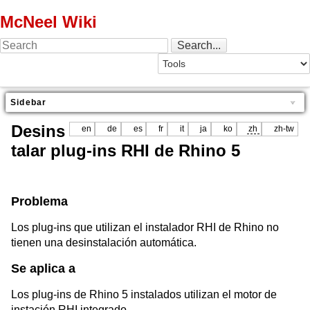
McNeel Wiki
Sidebar
Desins
en
de
es
fr
it
ja
ko
zh
zh-tw
talar plug-ins RHI de Rhino 5
Problema
Los plug-ins que utilizan el instalador RHI de Rhino no
tienen una desinstalación automática.
Se aplica a
Los plug-ins de Rhino 5 instalados utilizan el motor de
instación RHI integrado.