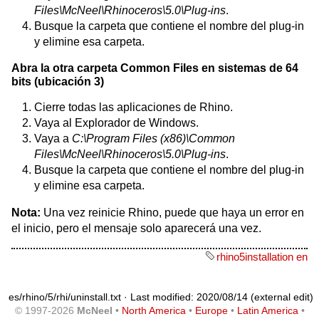
Files\McNeel\Rhinoceros\5.0\Plug-ins
.
Busque la carpeta que contiene el nombre del plug-in
y elimine esa carpeta.
Abra la otra carpeta Common Files en sistemas de 64
bits (ubicación 3)
Cierre todas las aplicaciones de Rhino.
Vaya al Explorador de Windows.
Vaya a
C:\Program Files (x86)\Common
Files\McNeel\Rhinoceros\5.0\Plug-ins
.
Busque la carpeta que contiene el nombre del plug-in
y elimine esa carpeta.
Nota:
Una vez reinicie Rhino, puede que haya un error en
el inicio, pero el mensaje solo aparecerá una vez.
rhino5installation en
es/rhino/5/rhi/uninstall.txt
· Last modified: 2020/08/14 (external edit)
© 1997-2026
McNeel
•
North America
•
Europe
•
Latin America
•