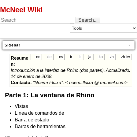
McNeel Wiki
Sidebar
en
de
es
fr
it
ja
ko
zh
zh-tw
Resume
n:
Introducción a la interfaz de Rhino (dos partes). Actualizado:
14 de enero de 2008.
Contacto:
“Noemí Fluixà”: < noemi.fluixa @ mcneel.com>
Parte 1: La ventana de Rhino
Vistas
Línea de comandos de
Barra de estado
Barras de herramientas