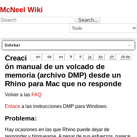
McNeel Wiki
Sidebar
Creaci
en
de
es
fr
it
ja
ko
zh
zh-tw
ón manual de un volcado de
memoria (archivo DMP) desde un
Rhino para Mac que no responde
Volver a las
FAQ
Enlace
a las instrucciones DMP para Windows.
Problema:
Hay ocasiones en las que Rhino puede dejar de
responder y bloquearse. A pesar de sus esfuerzos, parece