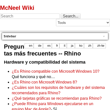
McNeel Wiki
Sidebar
Pregun
en
de
es
fr
it
ja
ko
zh
zh-tw
tas más frecuentes -- Rhino
Hardware y compatibilidad del sistema
¿Es Rhino compatible con Microsoft Windows 10?
Qué funciona y qué no…
¿Es Rhino con Microsoft Windows 8?
¿Cuáles son los requisitos de hardware y del sistema
recomendados para Rhino?
¿Qué tarjetas gráficas se recomiendan para Rhino?
¿Puede Rhino para Windows ejecutarse en un
equipo Mac de Apple?
- Sí…