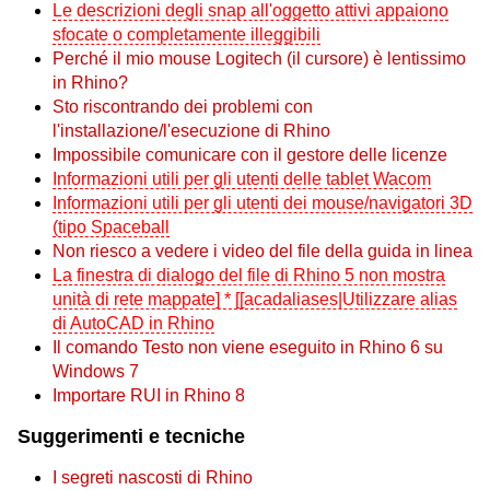
Le descrizioni degli snap all'oggetto attivi appaiono
sfocate o completamente illeggibili
Perché il mio mouse Logitech (il cursore) è lentissimo
in Rhino?
Sto riscontrando dei problemi con
l'installazione/l'esecuzione di Rhino
Impossibile comunicare con il gestore delle licenze
Informazioni utili per gli utenti delle tablet Wacom
Informazioni utili per gli utenti dei mouse/navigatori 3D
(tipo Spaceball
Non riesco a vedere i video del file della guida in linea
La finestra di dialogo del file di Rhino 5 non mostra
unità di rete mappate] * [[acadaliases|Utilizzare alias
di AutoCAD in Rhino
Il comando Testo non viene eseguito in Rhino 6 su
Windows 7
Importare RUI in Rhino 8
Suggerimenti e tecniche
I segreti nascosti di Rhino