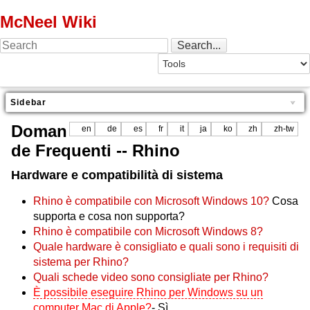
McNeel Wiki
Sidebar
Doman
en
de
es
fr
it
ja
ko
zh
zh-tw
de Frequenti -- Rhino
Hardware e compatibilità di sistema
Rhino è compatibile con Microsoft Windows 10?
Cosa
supporta e cosa non supporta?
Rhino è compatibile con Microsoft Windows 8?
Quale hardware è consigliato e quali sono i requisiti di
sistema per Rhino?
Quali schede video sono consigliate per Rhino?
È possibile eseguire Rhino per Windows su un
computer Mac di Apple?
- Sì.