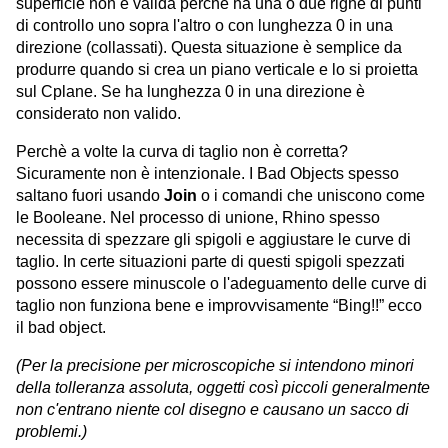
superficie non è valida perchè ha una o due righe di punti
di controllo uno sopra l'altro o con lunghezza 0 in una
direzione (collassati). Questa situazione è semplice da
produrre quando si crea un piano verticale e lo si proietta
sul Cplane. Se ha lunghezza 0 in una direzione è
considerato non valido.
Perchè a volte la curva di taglio non è corretta?
Sicuramente non è intenzionale. I Bad Objects spesso
saltano fuori usando
Join
o i comandi che uniscono come
le Booleane. Nel processo di unione, Rhino spesso
necessita di spezzare gli spigoli e aggiustare le curve di
taglio. In certe situazioni parte di questi spigoli spezzati
possono essere minuscole o l'adeguamento delle curve di
taglio non funziona bene e improvvisamente “Bing!!” ecco
il bad object.
(Per la precisione per microscopiche si intendono minori
della tolleranza assoluta, oggetti così piccoli generalmente
non c'entrano niente col disegno e causano un sacco di
problemi.)