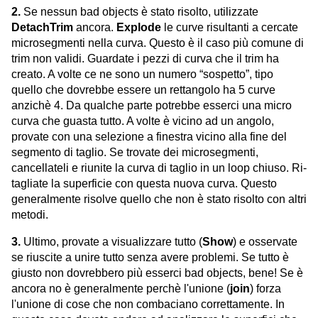
2.
Se nessun bad objects è stato risolto, utilizzate
DetachTrim
ancora.
Explode
le curve risultanti a cercate
microsegmenti nella curva. Questo è il caso più comune di
trim non validi. Guardate i pezzi di curva che il trim ha
creato. A volte ce ne sono un numero “sospetto”, tipo
quello che dovrebbe essere un rettangolo ha 5 curve
anzichè 4. Da qualche parte potrebbe esserci una micro
curva che guasta tutto. A volte è vicino ad un angolo,
provate con una selezione a finestra vicino alla fine del
segmento di taglio. Se trovate dei microsegmenti,
cancellateli e riunite la curva di taglio in un loop chiuso. Ri-
tagliate la superficie con questa nuova curva. Questo
generalmente risolve quello che non è stato risolto con altri
metodi.
3.
Ultimo, provate a visualizzare tutto (
Show
) e osservate
se riuscite a unire tutto senza avere problemi. Se tutto è
giusto non dovrebbero più esserci bad objects, bene! Se è
ancora no è generalmente perchè l'unione (
join
) forza
l'unione di cose che non combaciano correttamente. In