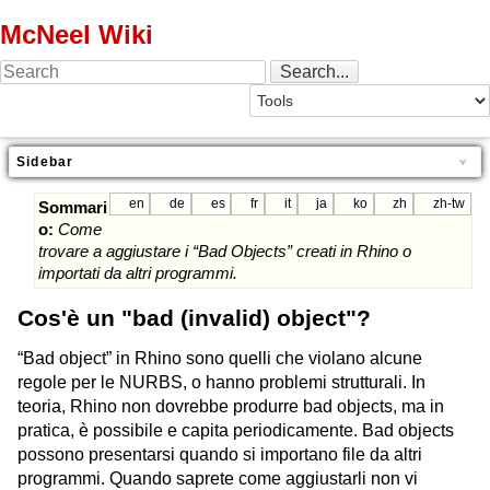
McNeel Wiki
Sidebar
en
de
es
fr
it
ja
ko
zh
zh-tw
Sommari
o:
Come
trovare a aggiustare i “Bad Objects” creati in Rhino o
importati da altri programmi.
Cos'è un "bad (invalid) object"?
“Bad object” in Rhino sono quelli che violano alcune
regole per le NURBS, o hanno problemi strutturali. In
teoria, Rhino non dovrebbe produrre bad objects, ma in
pratica, è possibile e capita periodicamente. Bad objects
possono presentarsi quando si importano file da altri
programmi. Quando saprete come aggiustarli non vi