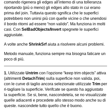
comando rigenera gli edges all'interno di una tolleranza
riportando (più o meno) gli edges allo stato in cui erano
prima del join. Tuttavia questo sgnifica che le superfici
potrebbero non unirsi più con quelle vicine o che unendosi
il bordo ritorni ad essere “non valido”. Ma funziona in molti
casi. Con
SelBadObjects/Invert
spegnete le superfici
aggiustate.
A volte anche
ShrinkSrf
aiuta a risolvere alcuni problemi.
Metodo manuale, funziona sempre ma bisogna faticare un
poco di più.
1.
Utilizzate
Untrim
con l'opzione “keep trim objects” attiva
(altrimenti
DetachTrim
) sulla superficie non valida. poi,
con le curve di taglio ancora selezionate utilizzate
Trim
per
ri-tagliare la superficie. Verifcate se questo ha aggiustato
la superficie. Se si, bene, nascondetela, se no visualizzate
quelle adiacenti e procedete allo stesso modo anche su di
queste. nascondete tutto quello che è buono.