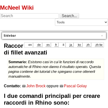
McNeel Wiki
Sidebar
Raccor
en
de
es
fr
it
ja
ko
zh
zh-tw
di fillet avanzati
Sommario:
Esistono casi in cui le funzioni di raccordo
automatiche di Rhino non danno il risultato sperato. Questa
pagina contiene dei tutorial che spiegano come ottenerli
manualmente.
Contatto:
John Brock
oppure
Pascal Golay
I due comandi principali per creare
raccordi in Rhino sono: