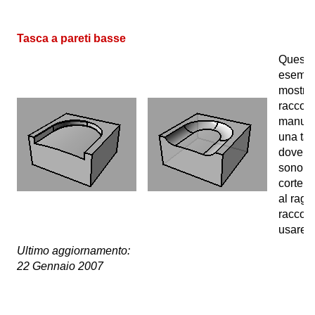
Tasca a pareti basse
Questo
esemp
mostra
raccor
manua
una ta
dove le
sono t
corte ri
al ragg
raccor
usare.
Ultimo aggiornamento:
22 Gennaio 2007