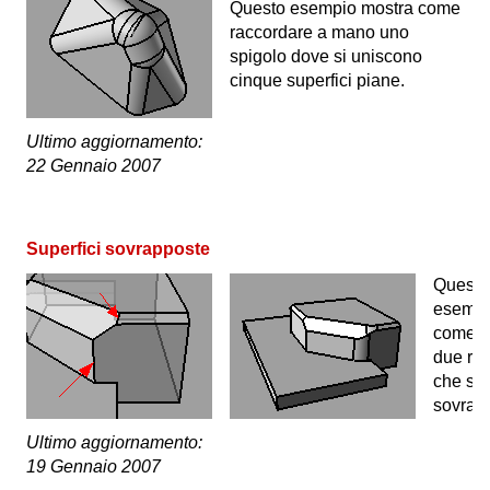
Questo esempio mostra come
raccordare a mano uno
spigolo dove si uniscono
cinque superfici piane.
Ultimo aggiornamento:
22 Gennaio 2007
Superfici sovrapposte
Questo
esempi
come s
due rac
che si
sovrap
Ultimo aggiornamento:
19 Gennaio 2007