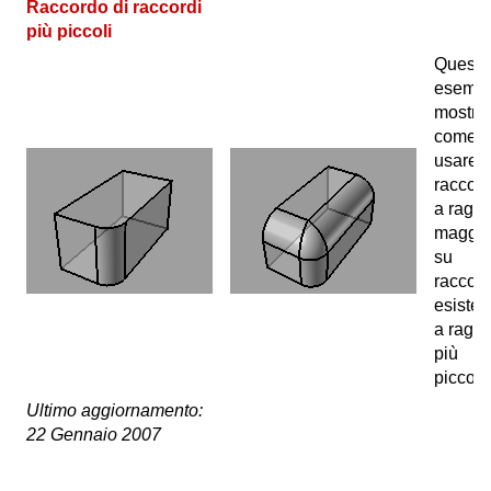
Raccordo di raccordi
più piccoli
Questo
esemp
mostra
come
usare 
raccor
a raggi
maggio
su
raccord
esisten
a raggi
più
piccolo
Ultimo aggiornamento:
22 Gennaio 2007