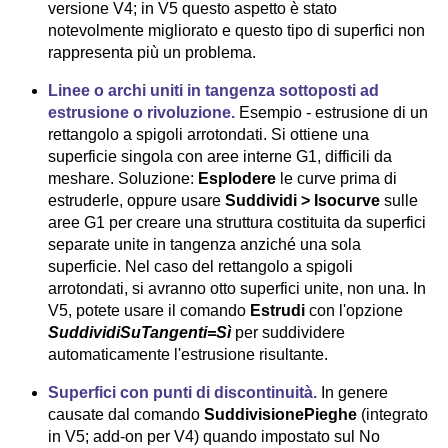
versione V4; in V5 questo aspetto è stato
notevolmente migliorato e questo tipo di superfici non
rappresenta più un problema.
Linee o archi uniti in tangenza sottoposti ad
estrusione o rivoluzione.
Esempio - estrusione di un
rettangolo a spigoli arrotondati. Si ottiene una
superficie singola con aree interne G1, difficili da
meshare. Soluzione:
Esplodere
le curve prima di
estruderle, oppure usare
Suddividi > Isocurve
sulle
aree G1 per creare una struttura costituita da superfici
separate unite in tangenza anziché una sola
superficie. Nel caso del rettangolo a spigoli
arrotondati, si avranno otto superfici unite, non una. In
V5, potete usare il comando
Estrudi
con l'opzione
SuddividiSuTangenti=Sì
per suddividere
automaticamente l'estrusione risultante.
Superfici con punti di discontinuità.
In genere
causate dal comando
SuddivisionePieghe
(integrato
in V5; add-on per V4) quando impostato sul No