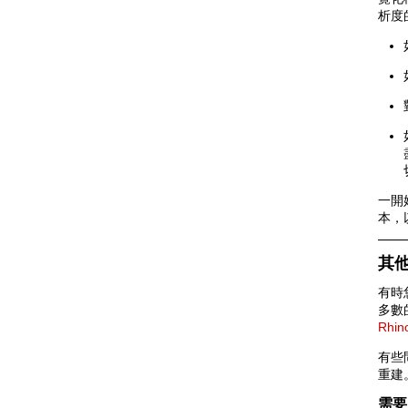
析度
一開
本，
其
有時
多數
Rhi
有些
重建
需要