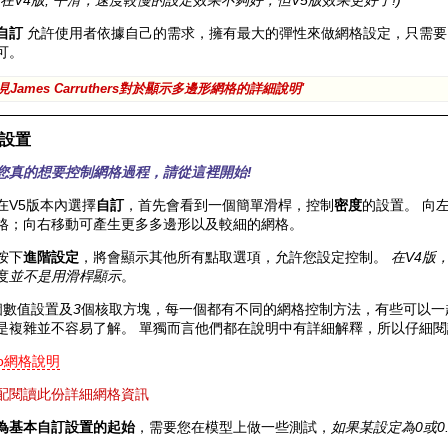
(在V4版, 平滑，速度較慢的設定效果不夠好，但V5版效果更好了!)
自訂
允許使用者依據自己的需求，擁有最大的彈性來做網格設定，只需要
可。
見James Carruthers對於顯示多邊形網格的詳細說明'
設置
您真的想要控制網格過程，請從這裡開始!
在V5版本內選擇
自訂
，首先會看到一個簡單滑桿，控制
密度
的設置。 向
格；向右移動可產生更多多邊形以及較細的網格。
按下
進階設定
，將會顯示其他所有點取選項，允許您設定控制。
在V4版
度
並不是用滑桿顯示
。
個數值設置及
3
個核取方塊，每一個都有不同的網格控制方法，有些可以一
是複雜並不容易了解。 單獨而言他們都在說明中有詳細解釋，所以仔細
no網格說明
配閱讀此份詳細網格資訊
為基本自訂設置的起始
，需要您在模型上做一些測試，
如果某設定為0或0