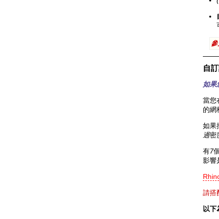
參
自訂
如果
當您
的網
如果
過
密
有
7
影響
Rhi
請搭
以下