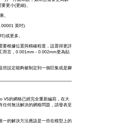
要更小(更細)。
效果。
001 英吋).
英吋)或更多。
需要根據位置與精確程度，設置得更詳
0.001mm - 0.002mm更為貼
這些設定能夠被制定到一個巨集或是腳
o V5的網格已經完全重新編寫，在大
有任何無法解決的網格問題，請發表至
唯一的解決方法應該是一些在模型上的