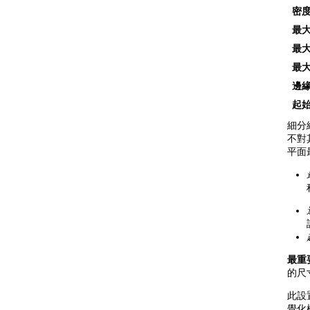
密
最
最
最
邊
起
細分
不對
平面
最重
的尺
此設
覺化