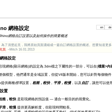
ino 網格設定
en
de
Rhino網格自訂設置以及如何操作的簡要概述
: 為了清楚起見，我將原始頁面濃縮成一篇自訂網格設置的概述。想要知道更
此頁
. –Mitch 16.01.2013
網格設定
彩現網格(顯示網格)的設定為.3dm檔之下屬性的一部分，可以在(
檔案>內
整個模型，他們通常是全域設置，但從V4版本開始，您可以針對每個物
no提供兩種
標準
設置，
粗糙，較快
，
平滑，較慢
，以及
自訂
，讓您可以使
設置
粗糙，較快
是彩現網格的預設值 — 適合一般目的的視覺化。
平滑，較慢
提供更高解析度，但彩現時間較長。