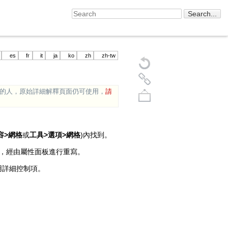
es
fr
it
ja
ko
zh
zh-tw
多的人，原始詳細解釋頁面仍可使用，
請
容>網格
或
工具>選項>網格
)內找到。
件，經由屬性面板進行重寫。
用詳細控制項。
Back to top