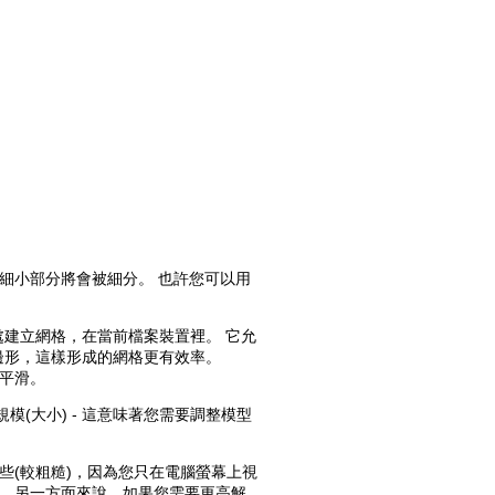
細小部分將會被細分。 也許您可以用
處建立網格，在當前檔案裝置裡。 它允
多邊形，這樣形成的網格更有效率。
平滑。
(大小) - 這意味著您需要調整模型
些(較粗糙)，因為您只在電腦螢幕上視
。 另一方面來說，如果您需要更高解