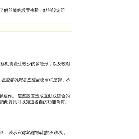
了解並能夠設置複雜一點的設定即
Old revisions
左移動將產生較少的多邊形，以及較粗
，這些選項則是直接呈現可供控制，不
Show pagesource
起運作。 這些設置造成互動或綜合的
閱讀此資訊可以知道各自的功能為何。
.0， 表示它處於關閉狀態(不作用)。