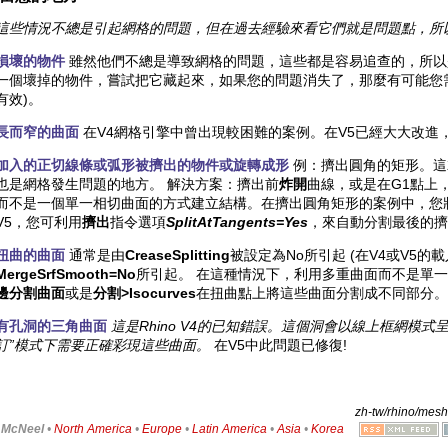
這些情況不總是引起網格的問題，但在過去經驗來看它們就是問題點，所
損壞的物件
雖然他們不總是導致網格的問題，這些都是容易追查的，所以
一個壞掉的物件，嘗試把它藏起來，如果您的問題消失了，那麼有可能您
有效)。
長而窄的曲面
在V4網格引擎中曾出現較困難的案例。在V5已經大大改進
加入的正切線條或弧形被擠出的物件或旋轉成形
例：擠出圓角的矩形。這
也是網格發生問題的地方。 解決方案：擠出前
炸開
曲線，或是在G1點上
而不是一個單一相切曲面的方式建立結構。在擠出圓角矩形的案例中，您
V5，您可利用
擠出
指令選項
SplitAtTangents=Yes
，來自動分割最後的擠
扭曲的曲面
通常是由
CreaseSplitting
被設定為No所引起 (在V4或V5
MergeSrfSmooth=No
所引起。 在這種情況下，利用多重曲面而不是單一
邊分割曲面
或是
分割>Isocurves
在扭曲點上將這些曲面分割成不同部分。
有孔洞的三角曲面
這是Rhino V4的已知錯誤。這個洞會以線上框網模式
訂”模式下需要正確彩現這些曲面。
在V5中此問題已修復!
zh-tw/rhino/meshf
6
McNeel
•
North America
•
Europe
•
Latin America
•
Asia
•
Korea