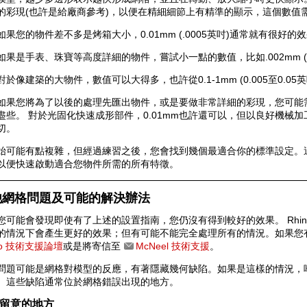
的彩現(也許是給廠商參考)，以便在精細細節上有精準的顯示，這個數值需
如果您的物件差不多是烤箱大小，0.01mm (.0005英吋)通常就有很好的
如果是手表、珠寶等高度詳細的物件，嘗試小一點的數值，比如.002mm (.00
對於像建築的大物件，數值可以大得多，也許從0.1-1mm (0.005至0.05
如果您將為了以後的處理先匯出物件，或是要做非常詳細的彩現，您可能
盡些。 對於光固化快速成形部件，0.01mm也許還可以，但以良好機械加工而言，
切。
始可能有點複雜，但經過練習之後，您會找到幾個最適合你的標準設定。
以便快速啟動適合您物件所需的所有特徵。
他網格問題及可能的解決辦法
您可能會發現即使有了上述的設置指南，您仍沒有得到較好的效果。 Rhin
的情況下會產生更好的效果；但有可能不能完全處理所有的情況。如果您
no 技術支援論壇
或是將寄信至
McNeel 技術支援
。
問題可能是網格對模型的反應，有著隱藏幾何缺陷。如果是這樣的情況，
。這些缺陷通常位於網格錯誤出現的地方。
留意的地方