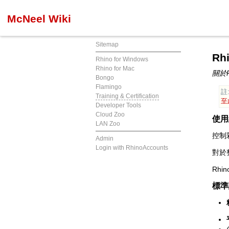
McNeel Wiki
Sitemap
Rh
Rhino for Windows
Rhino for Mac
關於
Bongo
Flamingo
註
Training & Certification
至
Developer Tools
Cloud Zoo
使用
LAN Zoo
控制
Admin
Login with RhinoAccounts
對於
Rhi
標準