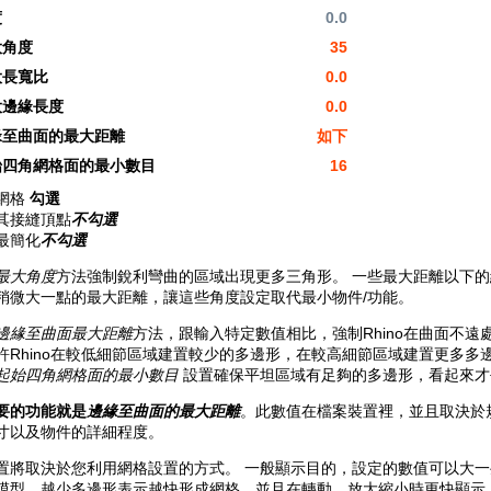
度
0.0
大角度
35
大長寬比
0.0
大邊緣長度
0.0
緣至曲面的最大距離
如下
始四角網格面的最小數目
16
網格
勾選
其接縫頂點
不勾選
最簡化
不勾選
最大角度
方法強制銳利彎曲的區域出現更多三角形。 一些最大距離以下的
稍微大一點的最大距離，讓這些角度設定取代最小物件/功能。
邊緣至曲面最大距離
方法，跟輸入特定數值相比，強制Rhino在曲面不遠
許Rhino在較低細節區域建置較少的多邊形，在較高細節區域建置更多
起始四角網格面的最小數目
設置確保平坦區域有足夠的多邊形，看起來才
要的功能就是
邊緣至曲面的最大距離
。此數值在檔案裝置裡，並且取決於規模
寸以及物件的詳細程度。
置將取決於您利用網格設置的方式。 一般顯示目的，設定的數值可以大一
模型，越少多邊形表示越快形成網格，並且在轉動、放大縮小時更快顯示