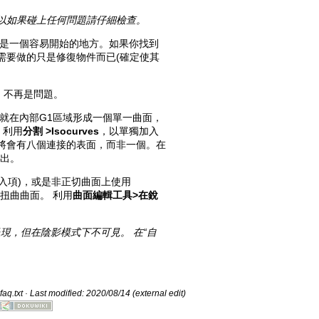
以如果碰上任何問題請仔細檢查。
是一個容易開始的地方。如果你找到
需要做的只是修復物件而已(確定使其
，不再是問題。
就在內部G1區域形成一個單一曲面，
，利用
分割 >Isocurves
，以單獨加入
將會有八個連接的表面，而非一個。在
出。
的載入項)，或是非正切曲面上使用
扭曲曲面。 利用
曲面編輯工具>在銳
呈現，但在陰影模式下不可見。 在“自
aq.txt
· Last modified: 2020/08/14 (external edit)