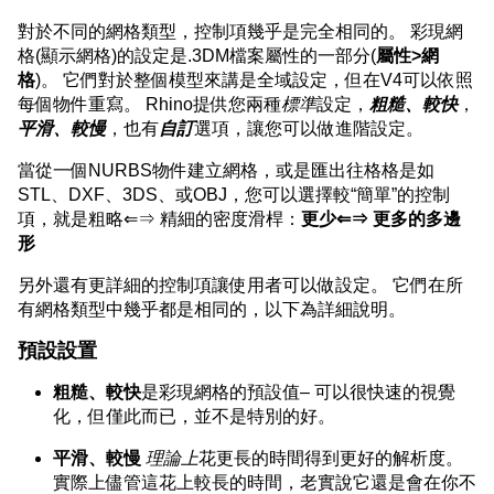
對於不同的網格類型，控制項幾乎是完全相同的。 彩現網
格(顯示網格)的設定是.3DM檔案屬性的一部分(
屬性>網
格
)。 它們對於整個模型來講是全域設定，但在V4可以依照
每個物件重寫。 Rhino提供您兩種
標準
設定，
粗糙、較快
，
平滑、較慢
，也有
自訂
選項，讓您可以做進階設定。
當從一個NURBS物件建立網格，或是匯出往格格是如
STL、DXF、3DS、或OBJ，您可以選擇較“簡單”的控制
項，就是粗略⇐⇒ 精細的密度滑桿：
更少⇐⇒ 更多的多邊
形
另外還有更詳細的控制項讓使用者可以做設定。 它們在所
有網格類型中幾乎都是相同的，以下為詳細說明。
預設設置
粗糙、較快
是彩現網格的預設值– 可以很快速的視覺
化，但僅此而已，並不是特別的好。
平滑、較慢
理論上
花更長的時間得到更好的解析度。
實際上儘管這花上較長的時間，老實說它還是會在你不