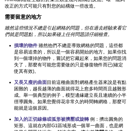
改正的方式可能只有對您的結構做一些改造。
需要留意的地方
雖然這些情況不總是引起網格的問題，但在過去經驗來看它
們就是問題點，所以如果碰上任何問題請仔細檢查。
損壞的物件
雖然他們不總是導致網格的問題，這些都
是容易追查的，所以是一個容易開始的地方。如果你找
到一個壞掉的物件，嘗試把它藏起來，如果您的問題消
失了，那麼有可能您需要做的只是修復物件而已(確定
使其有效)。
又長又瘦的曲面
目前這種曲面對網格產生器來說是有點
困難的，越長越薄的曲面就得花上愈多時間而且越難形
成。舉一個典型的例子，模型邊緣建立長且連續的小半
徑導圓角。如果您覺得花非常久的時間轉網格，那麼可
能就是這個原因。
加入的正切線條或弧形被擠壓或旋轉
例：擠出圓角的
矩形。這就在內部G1區域形成一個單一曲面，也是網