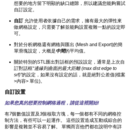
想要的地方留下明顯的缺口縫隙，所以建議您能夠嘗試
自訂設定。
自訂
允許使用者依據自己的需求，擁有最大的彈性來
做網格設定，只需要了解並能夠設置複雜一點的設定即
可。
對於分析網格還有網格與匯出 (Mesh and Export)的簡
單滑塊設定，大概是
中間
的平均值。
關於特別的STL匯出對話框的預設設定，通常是上次自
訂對話框
“邊緣到曲面的最大距離 (max dist edge to
srf)”
的設定，如果沒有設定的話，就是絕對公差值(檔案
>內容> 單位)。
自訂設置
如果您真的想要控制網格過程，請從這裡開始!
有
7
個數值設置及
3
個核取方塊，每一個都有不同的網格控
制方法，有些可以一起運作。 這些設置造成互動或綜合的
影響是複雜並不容易了解。 單獨而言他們都在說明中有詳