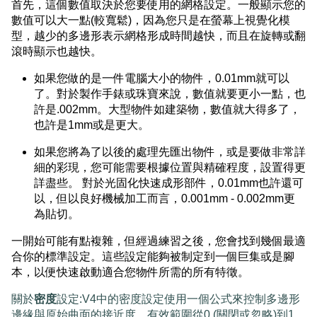
首先，這個數值取決於您要使用的網格設定。一般顯示您的
數值可以大一點(較寬鬆)，因為您只是在螢幕上視覺化模
型，越少的多邊形表示網格形成時間越快，而且在旋轉或翻
滾時顯示也越快。
如果您做的是一件電腦大小的物件，0.01mm就可以
了。對於製作手錶或珠寶來說，數值就要更小一點，也
許是.002mm。大型物件如建築物，數值就大得多了，
也許是1mm或是更大。
如果您將為了以後的處理先匯出物件，或是要做非常詳
細的彩現，您可能需要根據位置與精確程度，設置得更
詳盡些。 對於光固化快速成形部件，0.01mm也許還可
以，但以良好機械加工而言，0.001mm - 0.002mm更
為貼切。
一開始可能有點複雜，但經過練習之後，您會找到幾個最適
合你的標準設定。這些設定能夠被制定到一個巨集或是腳
本，以便快速啟動適合您物件所需的所有特徵。
關於
密度
設定:V4中的密度設定使用一個公式來控制多邊形
邊緣與原始曲面的接近度。有效範圍從0 (關閉或忽略)到1，