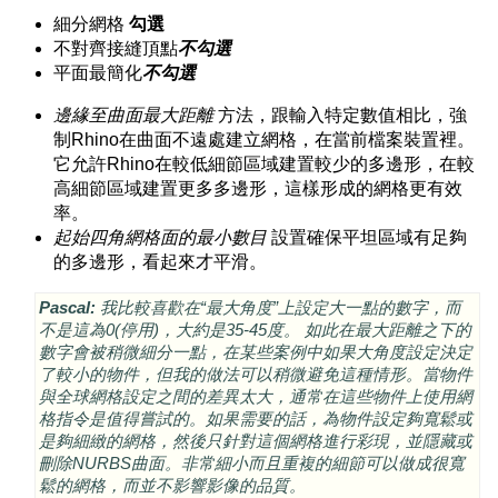
細分網格
勾選
不對齊接縫頂點
不勾選
平面最簡化
不勾選
邊緣至曲面最大距離
方法，跟輸入特定數值相比，強
制Rhino在曲面不遠處建立網格，在當前檔案裝置裡。
它允許Rhino在較低細節區域建置較少的多邊形，在較
高細節區域建置更多多邊形，這樣形成的網格更有效
率。
起始四角網格面的最小數目
設置確保平坦區域有足夠
的多邊形，看起來才平滑。
Pascal:
我比較喜歡在“最大角度”上設定大一點的數字，而
不是這為0(停用)，大約是35-45度。 如此在最大距離之下的
數字會被稍微細分一點，在某些案例中如果大角度設定決定
了較小的物件，但我的做法可以稍微避免這種情形。當物件
與全球網格設定之間的差異太大，通常在這些物件上使用網
格指令是值得嘗試的。如果需要的話，為物件設定夠寬鬆或
是夠細緻的網格，然後只針對這個網格進行彩現，並隱藏或
刪除NURBS曲面。非常細小而且重複的細節可以做成很寬
鬆的網格，而並不影響影像的品質。