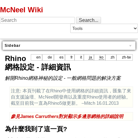
McNeel Wiki
Sidebar
Rhino
en
de
es
fr
it
ja
ko
zh
zh-tw
網格設定 - 詳細資訊
解開Rhino網格神秘的設定 - 一般網格問題的解決方案
注意: 本頁刊載了在Rhino中使用網格的詳細資訊，匯集了來
自支援論壇、McNeel開發商以及重度Rhino使用者的經驗。
截至目前我一直為Rhino5做更新。 –Mitch 16.01.2013
參見James Carruthers對於顯示多邊形網格的詳細說明
為什麼我到了這一頁?