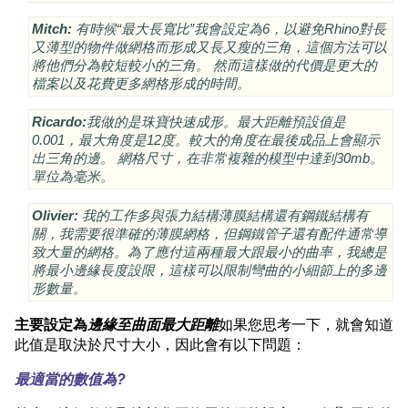
Mitch:
有時候“最大長寬比”我會設定為6，以避免Rhino對長
又薄型的物件做網格而形成又長又瘦的三角，這個方法可以
將他們分為較短較小的三角。 然而這樣做的代價是更大的
檔案以及花費更多網格形成的時間。
Ricardo:
我做的是珠寶快速成形。最大距離預設值是
0.001，最大角度是12度。較大的角度在最後成品上會顯示
出三角的邊。 網格尺寸，在非常複雜的模型中達到30mb。
單位為毫米。
Olivier:
我的工作多與張力結構薄膜結構還有鋼鐵結構有
關，我需要很準確的薄膜網格，但鋼鐵管子還有配件通常導
致大量的網格。為了應付這兩種最大跟最小的曲率，我總是
將最小邊緣長度設限，這樣可以限制彎曲的小細節上的多邊
形數量。
主要設定為
邊緣至曲面最大距離
如果您思考一下，就會知道
此值是取決於尺寸大小，因此會有以下問題：
最適當的數值為?