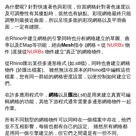
為什麼呢? 針對快速著色與彩現，但當網格針對著色速度以
及可調整性有其優點時，當然也有缺點。彩現網格最終只能
調整到最接近曲面，所以呈現多面的彩現網格以及平滑曲
面，一定有縫隙。
在Rhino中建立網格的引擎同時也分析網格建立的草圖、曲
率以及EMap等功能，經由
Mesh
指令 (網格 > 從
NURBs
物
件 )直接從
NURBs
物件建立“真正”的網格物件。
從Rhino匯出某些多邊形格式 (如.stl檔)，同時也會建立網格
物件 (於匯出檔案)。 雖然無法在原本的Rhino檔中編輯這些
檔案，您有同一群組的網格密度設置，以便控制如何建立它
們。
在許多應用程式中，
網格
以及
匯出
(.stl)是用來建立真實可編
輯網格的功能，其他下游程式通常需要多邊形網格物件一起
作業。
所有不同類型的網格物件可以同時在一個檔案中存在，他們
並不互相影響，每個也都有自己的設定。 雖然所有網格都
是用同一個引擎建立的，但它們之間還是有一些不同。