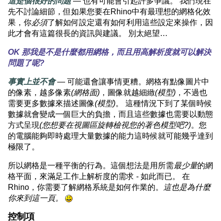
這是個很好的問題
— 也有可能會引起許多爭議。 我們現在
先不討論細節，但如果您要在Rhino中有最理想的網格化效
果，你
必須
了解如何設定還有如何利用這些設定來操作，因
此才會有這篇很長的資訊與建議。 別太絕望…
OK 那我是不是什麼都用網格，而且用高解析度就可以解決
問題了呢?
事實上並不會
— 可能還會讓事情更糟。網格有點像圖片中
的像素，越多像素
(網格面)
，圖像就越細緻
(模型)
，不過也
需要更多數據來描述圖像
(模型)
。 這種情況下到了某個時候
數據就會變成一個巨大的負擔，而且這些數據也需要以動態
方式呈現
(您想要在視圖區旋轉檢視您的著色模型吧?)
。您
的電腦能夠即時處理大量數據的能力這時候就可能幾乎達到
極限了。
所以網格是一種平衡的行為。這個想法是用所需
最少量
的網
格平面，來滿足工作上解析度的需求 - 如此而已。 在
Rhino，你需要了解網格系統是如何作業的。
這也是為什麼
你來到這一頁。
控制項