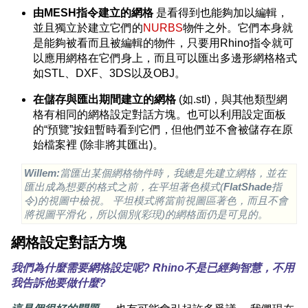
由MESH指令建立的網格
是看得到也能夠加以編輯，
並且獨立於建立它們的
NURBS
物件之外。它們本身就
是能夠被看而且被編輯的物件，只要用Rhino指令就可
以應用網格在它們身上，而且可以匯出多邊形網格格式
如STL、DXF、3DS以及OBJ。
在儲存與匯出期間建立的網格
(如.stl)，與其他類型網
格有相同的網格設定對話方塊。也可以利用設定面板
的“預覽”按鈕暫時看到它們，但他們並不會被儲存在原
始檔案裡 (除非將其匯出)。
Willem:
當匯出某個網格物件時，我總是先建立網格，並在
匯出成為想要的格式之前，在平坦著色模式(
FlatShade
指
令)的視圖中檢視。 平坦模式將當前視圖區著色，而且不會
將視圖平滑化，所以個別(彩現)的網格面仍是可見的。
網格設定對話方塊
我們為什麼需要網格設定呢? Rhino不是已經夠智慧，不用
我告訴他要做什麼?