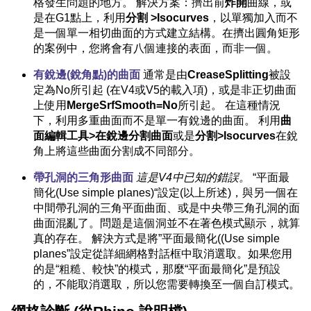
格發生問題的地方。 解決方案：擠出前
炸開
曲線，或
是在G1點上，利用
分割 >Isocurves
，以單獨加入而不
是一個單一相切曲面的方式建立結構。在擠出圓角矩形
的案例中，您將會有八個連接的表面，而非一個。
有銳邊(銳角點)的曲面
通常是由
CreaseSplitting
被設
定為No所引起 (在V4或V5的載入項)，或是非正切曲面
上使用
MergeSrfSmooth=No
所引起。 在這種情況
下，利用多重曲面而不是單一有銳邊的曲面。 利用
曲
面編輯工具>在銳邊分割曲面
或是
分割>Isocurves
在銳
角上將這些曲面分割成不同部分。
帶孔洞的三角形曲面
這是V4中已知的錯誤。
“平面最
簡化(Use simple planes)“設定(以上所述)，與另一個在
中間帶孔洞的三角平面曲面、或是中央帶三角孔洞的面
曲面混亂了。問題是這個洞並不在著色模式顯示，就算
真的存在。 解決方式是將”平面最簡化((Use simple
planes”設定從詳細網格對話框中取消選取。如果您用
的是“粗糙、較快”的模式，那麼“平面最簡化”是預設
的，不能取消選取，所以您需要轉換至一個自訂模式。