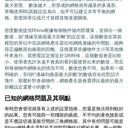
最大密度。 數值越大，所形成的網格就有越多的多邊形。
單獨使用時(其餘設定為0)，似乎可以建立非常平衡的網
格。密度與單位或尺寸規模並無直接關係。
密度數值提供Rhino根據每個物件做內部運算，並得出一個
數值，如“邊緣至曲面最大距離”的設定值，這個數值在當前
模型的單位中告訴網格產生器任何網格邊緣的中間點，能夠
容忍偏離原始曲面的距離。這個運算依據物件大小等其他條
件來進行。當密度設定接近於1的時候，這個數值會是比較
小。使用者也許永遠不會真的看到最後算出來的數值，而且
與每個物件網格化的情況不同，數值也會不同。如果有一個
明確的，非0的“邊緣到曲面最大距離”的數值存在此對話方
塊中，那麼針對各個物件，網格產生器會選擇比最終的最大
距離設定還要小的數字。
已知的網格問題及其弱點
有時您會發現就算有上述的設置指南，您還是無法得到較好
的結果。您有可能與一些殘留的曲面、不平均的著色陰影或
是不應該切過某個空間的三角網格面。其中有些問題可能是
Rhino網格產生器對於某些類型幾何結構的反應。唯一能夠