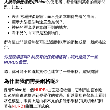
大概每個曾經使用Rhino
的使用者，都會碰到莫名的顯示問
題，比如：
表面
充滿許多鋸齒
，而不是原本期待光滑的曲面。
顯示大型模型時速度
慢如蝸牛
。
神秘的
面
出現在意想不到的地方。
看不見的曲面或是整個物件。
所有這些問題通常都可以追溯到模型的網格或是一般網格設
定。
你是說網格嗎?
我沒有做任何網格啊，我只是做了一些
NURBS曲面。
嗯，你可能不知道其實你也建立了一些網格。
繼續閱讀
為什麼我們需要網格呢?
儘管Rhino是一個
NURBs
曲面建模軟體，它利用曲面創造
出來的多邊網格達到視覺化的效果。所以當您在螢幕上看到
著色模型，事實上是由看不見的多邊形網格(“彩現網格”)附
著在
NURBs
曲面上形成的。