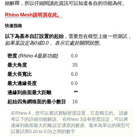
細解釋，所以仔細閱讀此資訊可以知道各自的功能為何。
Rhino Mesh說明頁在此。
快速指南
以下為基本自訂設置的起始
，需要您在模型上做一些測試，
如果某設定為0或0.0， 表示它處於關閉狀態。
密度
(Rhino 4最新功能)
0.0
最大角度
35
最大長寬比
0.0
最大邊緣長度
0.0
邊緣到曲面最大距離
**
起始四角網格面的最小數目
16
在Rhino 4，您可以嘗試實驗密度設置，它是獨立的。 請參
考以下的詳細功能解說。 在Rhino 3沒有密度設定，可以將
邊緣到曲面最大距離
設定適當的數值
。毫米為單位的模型可
以嘗試用0.10 to 0.01之間的數字