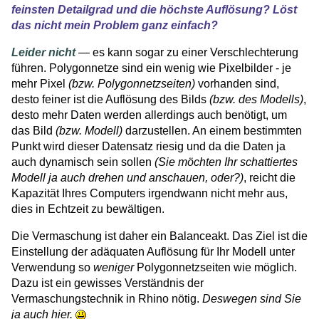
feinsten Detailgrad und die höchste Auflösung? Löst
das nicht mein Problem ganz einfach?
Leider nicht
— es kann sogar zu einer Verschlechterung
führen. Polygonnetze sind ein wenig wie Pixelbilder - je
mehr Pixel
(bzw. Polygonnetzseiten)
vorhanden sind,
desto feiner ist die Auflösung des Bilds
(bzw. des Modells)
,
desto mehr Daten werden allerdings auch benötigt, um
das Bild
(bzw. Modell)
darzustellen. An einem bestimmten
Punkt wird dieser Datensatz riesig und da die Daten ja
auch dynamisch sein sollen
(Sie möchten Ihr schattiertes
Modell ja auch drehen und anschauen, oder?)
, reicht die
Kapazität Ihres Computers irgendwann nicht mehr aus,
dies in Echtzeit zu bewältigen.
Die Vermaschung ist daher ein Balanceakt. Das Ziel ist die
Einstellung der adäquaten Auflösung für Ihr Modell unter
Verwendung so
weniger
Polygonnetzseiten wie möglich.
Dazu ist ein gewisses Verständnis der
Vermaschungstechnik in Rhino nötig.
Deswegen sind Sie
ja auch hier.