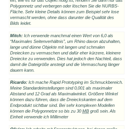
ein, wie es für das Objekt nötig ist, rendern Sie dann nur das
Polygonnetz und verbergen oder löschen Sie die NURBS-
Fläche. Sehr kleine Details können zum Beispiel sehr lose
vermascht werden, ohne dass darunter die Qualität des
Bilds leidet.
Mitch:
Ich verwende manchmal einen Wert von 6,0 als
“Maximales Seitenverhältnis”, um Rhino davon abzuhalten,
lange und dünne Objekte mit langen und schmalen
Dreiecken zu vermaschen und dafür eher kürzere, kleinere
Dreiecke zu verwenden. Dies hat jedoch den Nachteil, dass
damit die Dateigröße ansteigt und die Vermaschung länger
dauern kann.
Ricardo:
Ich mache Rapid Prototyping im Schmuckbereich.
Meine Standardeinstellungen sind 0,001 als maximaler
Abstand und 12 Grad als Maximalwinkel. Größere Winkel
können dazu führen, dass die Dreieckskanten auf dem
Endprodukt sichtbar sind. Bei sehr komplexen Modellen
können die Polygonnetze so bis zu 30
MB
groß sein. Als
Einheit verwende ich Millimeter