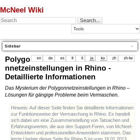
McNeel Wiki
Sidebar
Polygo
en
de
es
fr
it
ja
ko
zh
zh-tw
nnetzeinstellungen in Rhino -
Detaillierte Informationen
Das Mysterium der Polygonnetzeinstellungen in Rhino –
Lösungen für gängige Probleme beim Vermaschen.
Hinweis: Auf dieser Seite finden Sie detaillierte Informationen
zur Funktionsweise der Vermaschung in Rhino. Es handelt
sich dabei um eine Zusammenstellung von Tatsachen und
Erfahrungswerten, die aus den Support-Foren, von McNeel-
Entwicklern und professionellen Anwendern stammen. Das
letzte Update dieser Seite für Rhino 5 ist vom 16.01.2013