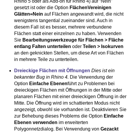
Rhino 5 oder als Add-on für Rhino 4) auf “Nein”
gesetzt ist oder die Option
FlächenVereinigen
Glätten=Nein
auf Flächen angewandt wird, die nicht
wenigstens tangential zueinander sind. Auch in
diesem Fall ist es besser, mehrere verbundene
Flächen statt einer einzelnen zu haben. Verwenden
Sie
Bearbeitungswerkzeuge für Flächen > Fläche
entlang Falten unterteilen
oder
Teilen > Isokurven
an den geknickten Stellen, um diese Art von Flächen
in mehrere Teile zu unterteilen.
Dreieckige Flächen mit Öffnungen
Dies ist ein
bekannter Bug in Rhino 4.
Die Verwendung der
Option
Einfache Ebenen
führt zu Problemen bei
dreieckigen Flächen mit Öffnungen in der Mitte oder
planaren Flächen mit einer dreieckigen Öffnung in der
Mitte. Die Öffnung wird im schattierten Modus nicht
angezeigt, obwohl sie vorhanden ist. Deaktivieren Sie
zur Behebung dieses Problems die Option
Einfache
Ebenen verwenden
im erweiterten
Polygonnetzdialog. Bei Verwendung von
Gezackt