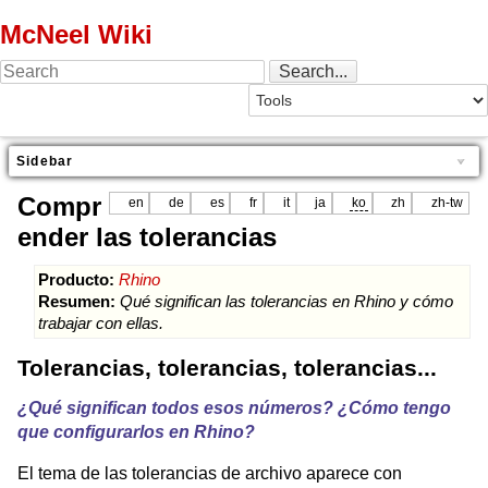
McNeel Wiki
Sidebar
Compr
en
de
es
fr
it
ja
ko
zh
zh-tw
ender las tolerancias
Producto:
Rhino
Resumen:
Qué significan las tolerancias en Rhino y cómo
trabajar con ellas.
Tolerancias, tolerancias, tolerancias...
¿Qué significan todos esos números? ¿Cómo tengo
que configurarlos en Rhino?
El tema de las tolerancias de archivo aparece con