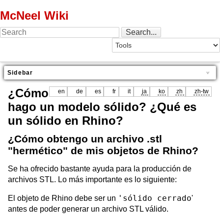
McNeel Wiki
Sidebar
¿Cómo
en
de
es
fr
it
ja
ko
zh
zh-tw
hago un modelo sólido? ¿Qué es
un sólido en Rhino?
¿Cómo obtengo un archivo .stl
"hermético" de mis objetos de Rhino?
Se ha ofrecido bastante ayuda para la producción de
archivos STL. Lo más importante es lo siguiente:
'sólido cerrado
El objeto de Rhino debe ser un
'
antes de poder generar un archivo STL válido.