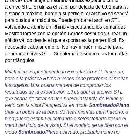
Una vez que tenga un
sólido válido
, expórtelo como
archivo STL. Si utiliza el valor por defecto de 0,01 para la
distancia máxima, borde a superficie, el archivo stl servirá
para cualquier máquina. Puede probar el archivo STL
volviéndo a abrirlo en Rhino y ejecutando los comandos
MostrarBordes con la opción Bordes desnudos. Crear un
sólido válido desde el que exportar es la parte difícil. Es
necesario trabajar en ello. No hay ningún misterio para
generar archivos STL. Simplemente son mallas formadas
por triángulos.
Mitch dice: Supuetamente la Exportación STL funciona,
pero a la práctica Rhino a veces tiene problema al mallar
los objetos. Una buena manera de comprobar los
resultados de la exportación .stl es abrir el archivo STL
que acaba de crear en una nueva instancia de Rhino y
verlo con la vista Perspectiva en modo
SombreadoPlano
(hay un botón de la barra de herramientas para hacerlo, o
bien puede escribir el comando o seleccionarlo desde el
menú del título de la vista). Si el modelo se ve bien con el
modo
SombreadoPlano
activado, probablemente no