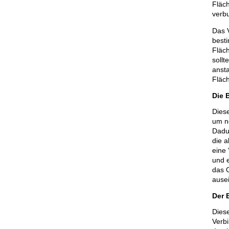
Fläch
verbu
Das V
best
Fläc
soll
ansta
Fläc
Die 
Diese
um n
Dadur
die 
eine
und 
das O
ausei
Der 
Diese
Verbi