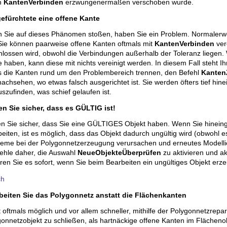
h
KantenVerbinden
erzwungenermaßen verschoben wurde.
gefürchtete eine offene Kante
 Sie auf dieses Phänomen stoßen, haben Sie ein Problem. Normalerwe
 Sie können paarweise offene Kanten oftmals mit
KantenVerbinden
ver
lossen wird, obwohl die Verbindungen außerhalb der Toleranz liegen. 
 haben, kann diese mit nichts vereinigt werden. In diesem Fall steht I
rs die Kanten rund um den Problembereich trennen, den Befehl
Kanten
achsehen, wo etwas falsch ausgerichtet ist. Sie werden öfters tief h
szufinden, was schief gelaufen ist.
len Sie sicher, dass es GÜLTIG ist!
len Sie sicher, dass Sie eine GÜLTIGES Objekt haben. Wenn Sie hinei
eiten, ist es möglich, dass das Objekt dadurch ungültig wird (obwohl e
leme bei der Polygonnetzerzeugung verursachen und erneutes Modellier
ehle daher, die Auswahl
NeueObjekteÜberprüfen
zu aktivieren und ak
ren Sie es sofort, wenn Sie beim Bearbeiten ein ungültiges Objekt erz
ch
beiten Sie das Polygonnetz anstatt die Flächenkanten
t oftmals möglich und vor allem schneller, mithilfe der Polygonnetzrep
onnetzobjekt zu schließen, als hartnäckige offene Kanten im Flächenob