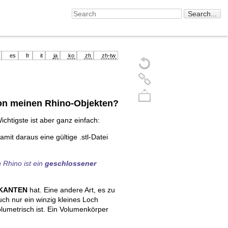
es
fr
it
ja
ko
zh
zh-tw
von meinen Rhino-Objekten?
ichtigste ist aber ganz einfach:
amit daraus eine gültige .stl-Datei
 Rhino ist ein
geschlossener
Back to top
 KANTEN
hat. Eine andere Art, es zu
uch nur ein winzig kleines Loch
volumetrisch ist. Ein Volumenkörper