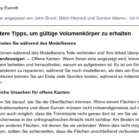
ey Everett
s angepasst von John Brock, Mitch Heynick und Gordon Adams - ich hoffe
tere Tipps, um gültige Volumenkörper zu erhalten
inden Sie während des Modellierens
önnen während des Modellierens Teile verbinden und Ihre Arbeit überp
enAnzeigen
→ Offene Kanten. Wenn Ihnen eine angezeigt wird, könne
em beheben und herausfinden, warum es aufgetreten ist. Es ist um Ein
anderen zu reparieren, während Sie noch modellieren, als dies am En
ekturen können Sie am Ende viele Stunden kosten, während es mitten
n.
iche Ursachen für offene Kanten:
n Sie darauf, wie Sie die Oberflächen trimmen. Rhino trimmt Flächen 
ruktionsebene und diese Kurven müssen nicht notwendigerweise auf de
nn auch möglich, dass die Trimmkante nicht genau dort ist, wo Sie sie
icherweise in der orthographischen Ansicht nicht sichtbar. Am Besten
en anderen Flächen, mit denen Sie sie verbinden. Wenn dies nicht mög
n, sollten Sie sicherstellen, dass die Flächen anschließend verbunden