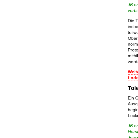
JB e
verb
Die T
insb
teilw
Ober
norma
Proto
mithi
werd
Weit
finde
Tol
Ein 
Ausg
begin
Lock
JB er
Herst
Juwel