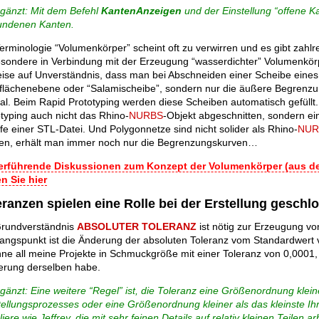
rgänzt: Mit dem Befehl
KantenAnzeigen
und der Einstellung “offene Ka
undenen Kanten.
erminologie “Volumenkörper” scheint oft zu verwirren und es gibt zahl
esondere in Verbindung mit der Erzeugung “wasserdichter” Volumenkörp
eise auf Unverständnis, dass man bei Abschneiden einer Scheibe eines
flächenebene oder “Salamischeibe”, sondern nur die äußere Begrenzung
l. Beim Rapid Prototyping werden diese Scheiben automatisch gefüllt. 
typing auch nicht das Rhino-
NURBS
-Objekt abgeschnitten, sondern ei
lfe einer STL-Datei. Und Polygonnetze sind nicht solider als Rhino-
NUR
en, erhält man immer noch nur die Begrenzungskurven…
erführende Diskussionen zum Konzept der Volumenkörper (aus 
n Sie hier
eranzen spielen eine Rolle bei der Erstellung gesch
Grundverständnis
ABSOLUTER TOLERANZ
ist nötig zur Erzeugung vo
angspunkt ist die Änderung der absoluten Toleranz vom Standardwert v
ne all meine Projekte in Schmuckgröße mit einer Toleranz von 0,0001
erung derselben habe.
gänzt: Eine weitere “Regel” ist, die Toleranz eine Größenordnung klein
ellungsprozesses oder eine Größenordnung kleiner als das kleinste Ihre
iere wie Jeffrey, die mit sehr feinen Details auf relativ kleinen Teilen 