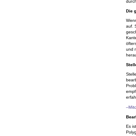
durc
Die 
Wenn
auf.
gesch
Kante
öfte
und n
herau
Stel
Stel
bearb
Prob
empf
erfah
–Mit
Bear
Es is
Polyg