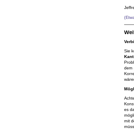
Jeffr
(Etwa
Wei
Verb
Sie k
Kant
Probl
dem 
Korr
wäre
Mögl
Achte
Konst
es da
mögl
mit d
müsse