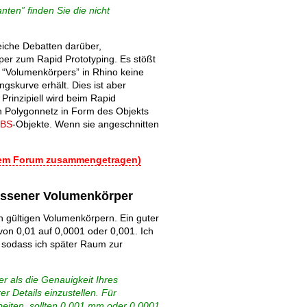
nten” finden Sie die nicht
reiche Debatten darüber,
er zum Rapid Prototyping. Es stößt
 “Volumenkörpers” in Rhino keine
skurve erhält. Dies ist aber
Old revisions
Prinzipiell wird beim Rapid
n Polygonnetz in Form des Objekts
BS
-Objekte. Wenn sie angeschnitten
dem Forum zusammengetragen)
lossener Volumenkörper
Show pagesource
n gültigen Volumenkörpern. Ein guter
on 0,01 auf 0,0001 oder 0,001. Ich
, sodass ich später Raum zur
er als die Genauigkeit Ihres
r Details einzustellen. Für
arbeiten, sollten 0,001 mm oder 0,0001