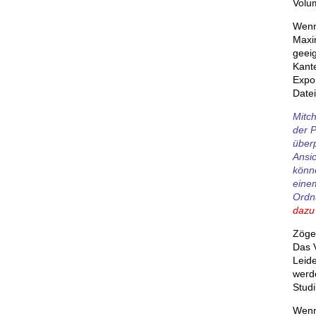
Volu
Wenn
Maxim
geeig
Kant
Expor
Datei
Mitch
der 
überp
Ansic
könn
einem
Ordnu
dazu
Zöger
Das V
Leide
werde
Stud
Wenn 