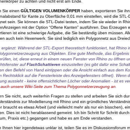
menkörper zu achten und nicht erst am Ende.
 Sie einen
GÜLTIGEN VOLUMENKÖRPER
haben, exportieren Sie ihn
alabstand für Kante zu Oberfläche 0,01 mm einstellen, wird die STL-D
net sein. Sie können die STL-Datei testen, indem Sie sie wieder in Rh
enAnzeigen mit der Option “Offene Kanten” ausführen. Das Erzeugen 
tieren ist eine schwierige Aufgabe, die Sie beständig üben müssen. All
en auch kein Hexenwerk. Sie sind lediglich ein Polygonnetz aus Dreiec
 ergänzt: Während der STL-Export theoretisch funktioniert, hat Rhino
Polygonnetzerzeugung aus Objekten. Eine gute Methode, das Ergebnis I
rüfen, ist, diese erneut in einem neuen Fenster von Rhino zu öffnen u
htsfenster auf
FlachSchattieren
einzustellen (es gibt dafür eine Schal
en den Befehl von Hand eintippen oder die Ansicht einfach aus dem K
 Rechtsklick auf die Fensterleiste des Anzeigefensters öffnet). Wenn 
ng aussieht - keine offensichtlichen Löcher oder Anomalien - ist es v
 auch unsere Wiki-Seite zum Thema Polygonnetzerzeugung an
.
n Sie nicht, auch weiterhin Fragen zu stellen und arbeiten Sie sich d
erständnis zur Modellierung mit Rhino und ein gründliches Verständni
r braucht es etwas Arbeit (und vielleicht mehr als nur ein bisschen), ei
n. Dies ist nicht herablassend gemeint. Ich bin Schritt für Schritt durc
ium, Praxis etc.) gegangen und habe es am Ende verstanden.
Ihnen hier irgendetwas unklar ist, teilen Sie es im Diskussionsforum m