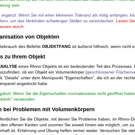
genug sein.
 ergänzt: Wenn Sie mit einer kleineren Toleranz als nötig anfangen, 
tern, um das Verbinden schwieriger Stellen zu vereinfachen.
Lesen Sie
ranzen durch.
anisation von Objekten
Gebrauch des Befehls
OBJEKTFANG
ist äußerst hilfreich, wenn nicht
os zu Ihrem Objekt
ANALYSE
eines Rhino-Objekts ist ein bedeutender Teil des Prozesses.
szufinden, ob ein Objekt ein Volumenkörper (
geschlossener Flächenv
k “Details” unter dem Menüpunkt “Eigenschaften”, die ich an der rech
enpanel angedockt habe.
rgänzt: Wenn Sie die Eigenschaften normalerweise nicht geöffnet habe
ektinfo” verwenden
.
fe bei Problemen mit Volumenkörpern
fentlichen Sie die Objekte, mit denen Sie Probleme haben, im Rhino-D
 den offenen Kanten und zoomen Sie soweit hinein wie möglich, um zu
nhaft ist. Erfahrung und Übung helfen immer weiter. Versuchen Sie ste