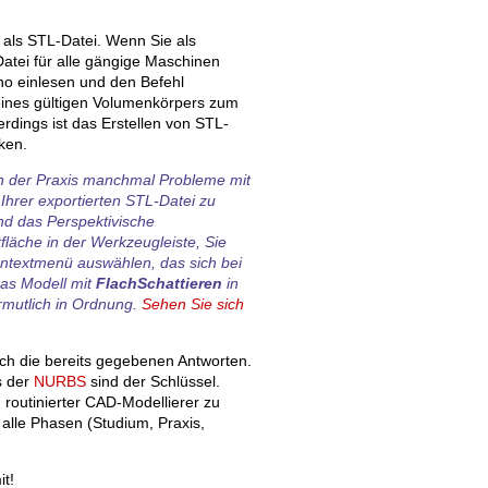
 als STL-Datei. Wenn Sie als
atei für alle gängige Maschinen
ino einlesen und den Befehl
eines gültigen Volumenkörpers zum
erdings ist das Erstellen von STL-
ken.
 in der Praxis manchmal Probleme mit
hrer exportierten STL-Datei zu
nd das Perspektivische
tfläche in der Werkzeugleiste, Sie
ontextmenü auswählen, das sich bei
das Modell mit
FlachSchattieren
in
ermutlich in Ordnung.
Sehen Sie sich
urch die bereits gegebenen Antworten.
s der
NURBS
sind der Schlüssel.
n routinierter CAD-Modellierer zu
h alle Phasen (Studium, Praxis,
it!