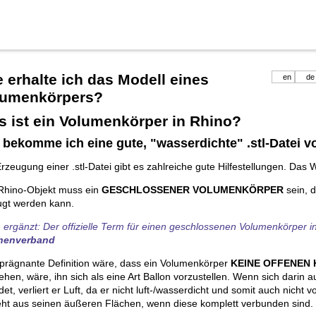
 erhalte ich das Modell eines
en
de
lumenkörpers?
 ist ein Volumenkörper in Rhino?
 bekomme ich eine gute, "wasserdichte" .stl-Datei 
rzeugung einer .stl-Datei gibt es zahlreiche gute Hilfestellungen. Das W
Rhino-Objekt muss ein
GESCHLOSSENER VOLUMENKÖRPER
sein, d
ugt werden kann.
 ergänzt: Der offizielle Term für einen geschlossenen Volumenkörper in
henverband
 prägnante Definition wäre, dass ein Volumenkörper
KEINE OFFENEN
ehen, wäre, ihn sich als eine Art Ballon vorzustellen. Wenn sich darin a
det, verliert er Luft, da er nicht luft-/wasserdicht und somit auch nicht 
eht aus seinen äußeren Flächen, wenn diese komplett verbunden sind.