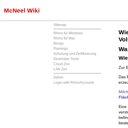
McNeel Wiki
Sitemap
Wie
Rhino für Windows
Vo
Rhino für Mac
Bongo
Was
Flamingo
Schulung und Zertifizierung
Wie
Developer Tools
Cloud Zoo
Zur E
LAN Zoo
Das 
Admin
erze
Login with RhinoAccounts
Mitch
Fläc
Eine
verst
befin
best