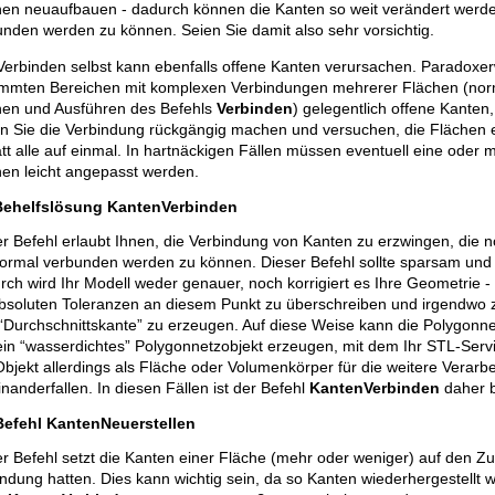
en neuaufbauen - dadurch können die Kanten so weit verändert werden,
nden werden zu können. Seien Sie damit also sehr vorsichtig.
erbinden selbst kann ebenfalls offene Kanten verursachen. Paradoxer
immten Bereichen mit komplexen Verbindungen mehrerer Flächen (nor
hen und Ausführen des Befehls
Verbinden
) gelegentlich offene Kanten,
ten Sie die Verbindung rückgängig machen und versuchen, die Flächen 
tt alle auf einmal. In hartnäckigen Fällen müssen eventuell eine oder
hen leicht angepasst werden.
Behelfslösung KantenVerbinden
r Befehl erlaubt Ihnen, die Verbindung von Kanten zu erzwingen, die n
ormal verbunden werden zu können. Dieser Befehl sollte sparsam und 
ch wird Ihr Modell weder genauer, noch korrigiert es Ihre Geometrie - d
absoluten Toleranzen an diesem Punkt zu überschreiben und irgendwo 
 “Durchschnittskante” zu erzeugen. Auf diese Weise kann die Polygon
ein “wasserdichtes” Polygonnetzobjekt erzeugen, mit dem Ihr STL-Ser
bjekt allerdings als Fläche oder Volumenkörper für die weitere Verarbei
nanderfallen. In diesen Fällen ist der Befehl
KantenVerbinden
daher b
Befehl KantenNeuerstellen
r Befehl setzt die Kanten einer Fläche (mehr oder weniger) auf den Zu
ndung hatten. Dies kann wichtig sein, da so Kanten wiederhergestellt