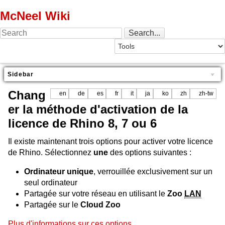
McNeel Wiki
Sidebar
Chang
en
de
es
fr
it
ja
ko
zh
zh-tw
er la méthode d'activation de la
licence de Rhino 8, 7 ou 6
Il existe maintenant trois options pour activer votre licence
de Rhino. Sélectionnez
une
des options suivantes :
Ordinateur unique
, verrouillée exclusivement sur un
seul ordinateur
Partagée sur votre réseau en utilisant le
Zoo
LAN
Partagée sur le
Cloud Zoo
Plus d'informations sur ces options...