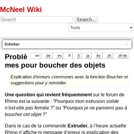
McNeel Wiki
Sidebar
Problè
en
de
es
fr
it
ja
ko
zh
zh-tw
mes pour boucher des objets
Explication d’erreurs communes avec la fonction Boucher et
suggestions pour y remédier.
Une question qui revient fréquemment
sur le forum de
Rhino est la suivante :
“Pourquoi mon extrusion solide
n’est-elle pas fermée ?”
ou
“Pourquoi je ne parviens pas à
boucher cet objet ?”
Dans le cas de la commande
Extruder
, à l’heure actuelle
Rhino n’affiche ni message d’erreur ni explication des