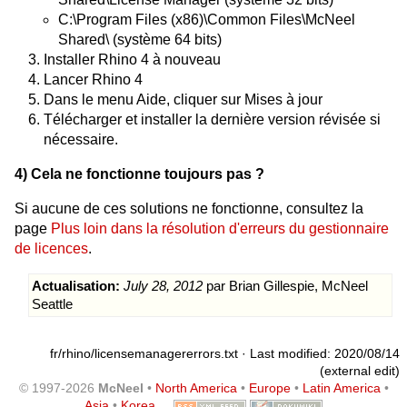
C:\Program Files (x86)\Common Files\McNeel
Shared\ (système 64 bits)
Installer Rhino 4 à nouveau
Lancer Rhino 4
Dans le menu Aide, cliquer sur Mises à jour
Télécharger et installer la dernière version révisée si
nécessaire.
4) Cela ne fonctionne toujours pas ?
Si aucune de ces solutions ne fonctionne, consultez la
page
Plus loin dans la résolution d'erreurs du gestionnaire
de licences
.
Actualisation:
July 28, 2012
par Brian Gillespie, McNeel
Seattle
fr/rhino/licensemanagererrors.txt
· Last modified: 2020/08/14
(external edit)
© 1997-2026
McNeel
•
North America
•
Europe
•
Latin America
•
Asia
•
Korea