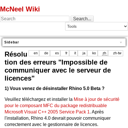
McNeel Wiki
Sidebar
Résolu
en
de
es
fr
it
ja
ko
zh
zh-tw
tion des erreurs "Impossible de
communiquer avec le serveur de
licences"
1) Vous venez de désinstaller Rhino 5.0 Beta ?
Veuillez téléchargez et installer la
Mise à jour de sécurité
pour le composant MFC du package redistribuable
Microsoft Visual C++ 2005 Service Pack 1
. Après
l'installation, Rhino 4.0 devrait pouvoir communiquer
correctement avec le gestionnaire de licences.