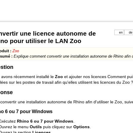
vertir une licence autonome de
en
de
no pour utiliser le LAN Zoo
oduit :
Zoo
sumé :
Explique comment convertir une installation autonome de Rhino afin d'
stion
 avons récemment installé le
Zoo
et ajouter nos licences Comment puis
llées sur les postes de travail afin qu'elles utilisent les licences du Zoo 
onse
convertir une installation autonome de Rhino afin d'utiliser le Zoo, suiv
no 6 ou 7 pour Windows
Exécutez
Rhino 6 ou 7 pour Windows
.
Ouvrez le menu
Outils
puis cliquez sur
Options
.
Ouvrez la section
Licences
.