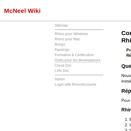
McNeel Wiki
Sitemap
Con
Rhino pour Windows
Rhi
Rhino pour Mac
Bongo
Flamingo
Pr
Formation & Certification
Ré
Outils pour les développeurs
Que
Cloud Zoo
LAN Zoo
Nous
Admin
insta
Login with RhinoAccounts
Rép
Pour 
Rhi