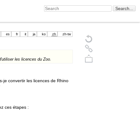
es
fr
it
ja
ko
zh
zh-tw
utiliser les licences du Zoo.
-je convertir les licences de Rhino
?
ez ces étapes :
Back to top